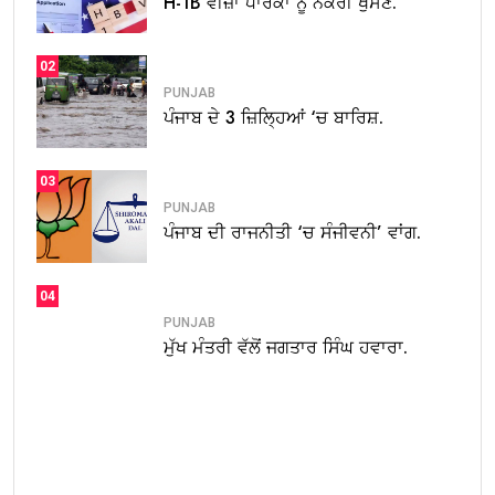
H-1B ਵੀਜ਼ਾ ਧਾਰਕਾਂ ਨੂੰ ਨੌਕਰੀ ਖੁੱਸਣ.
02
PUNJAB
ਪੰਜਾਬ ਦੇ 3 ਜ਼ਿਲ੍ਹਿਆਂ ‘ਚ ਬਾਰਿਸ਼.
03
PUNJAB
ਪੰਜਾਬ ਦੀ ਰਾਜਨੀਤੀ ‘ਚ ਸੰਜੀਵਨੀ’ ਵਾਂਗ.
04
PUNJAB
ਮੁੱਖ ਮੰਤਰੀ ਵੱਲੋਂ ਜਗਤਾਰ ਸਿੰਘ ਹਵਾਰਾ.