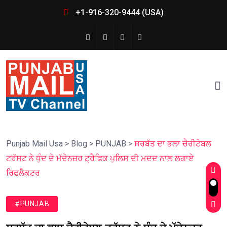
+1-916-320-9444 (USA)
Punjab Mail Usa
>
Blog
>
PUNJAB
>
ਸਰਬੱਤ ਦਾ ਭਲਾ ਚੈਰੀਟੇਬਲ
ਟਰੱਸਟ ਨੇ ਧੁੰਦ ਦੇ ਮੱਦੇਨਜ਼ਰ ਟ੍ਰੈਫਿਕ ਪੁਲਿਸ ਦੀ ਮਦਦ ਨਾਲ ਲਗਾਏ
ਰਿਫਲੈਕਟਰ
#PUNJAB