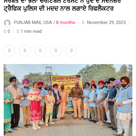
ਸਰਬੱਤ ਦਾ ਭਲਾ ਚੈਰੀਟੇਬਲ ਟਰੱਸਟ ਨੇ ਧੁੰਦ ਦੇ ਮੱਦੇਨਜ਼ਰ
ਟ੍ਰੈਫਿਕ ਪੁਲਿਸ ਦੀ ਮਦਦ ਨਾਲ ਲਗਾਏ ਰਿਫਲੈਕਟਰ
PUNJAB MAIL USA /
8 months
November 29, 2025
0
1 min read