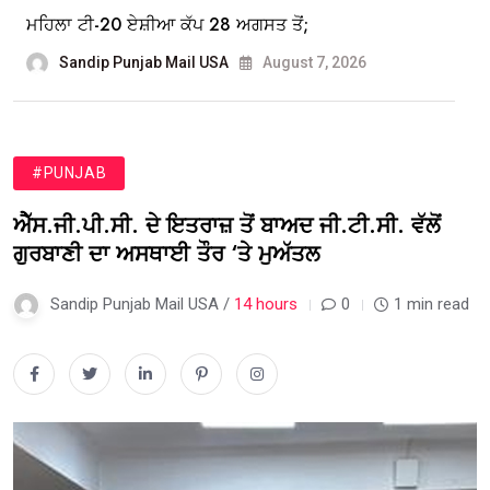
ਮਹਿਲਾ ਟੀ-20 ਏਸ਼ੀਆ ਕੱਪ 28 ਅਗਸਤ ਤੋਂ;
Sandip Punjab Mail USA
August 7, 2026
#PUNJAB
ਐੱਸ.ਜੀ.ਪੀ.ਸੀ. ਦੇ ਇਤਰਾਜ਼ ਤੋਂ ਬਾਅਦ ਜੀ.ਟੀ.ਸੀ. ਵੱਲੋਂ
ਗੁਰਬਾਣੀ ਦਾ ਅਸਥਾਈ ਤੌਰ ‘ਤੇ ਮੁਅੱਤਲ
Sandip Punjab Mail USA /
14 hours
0
1 min read