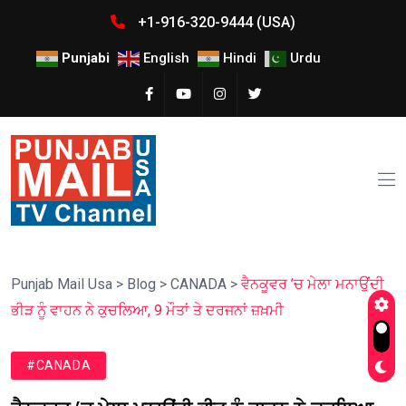
+1-916-320-9444 (USA)
Punjabi
English
Hindi
Urdu
Punjab Mail Usa
>
Blog
>
CANADA
>
ਵੈਨਕੂਵਰ ’ਚ ਮੇਲਾ ਮਨਾਉਂਦੀ
ਭੀੜ ਨੂੰ ਵਾਹਨ ਨੇ ਕੁਚਲਿਆ, 9 ਮੌਤਾਂ ਤੇ ਦਰਜਨਾਂ ਜ਼ਖ਼ਮੀ
#CANADA