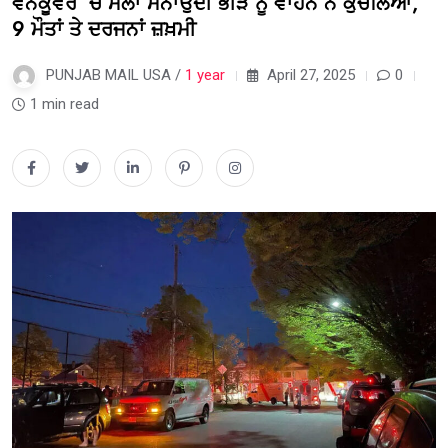
ਵੈਨਕੂਵਰ ’ਚ ਮੇਲਾ ਮਨਾਉਂਦੀ ਭੀੜ ਨੂੰ ਵਾਹਨ ਨੇ ਕੁਚਲਿਆ,
9 ਮੌਤਾਂ ਤੇ ਦਰਜਨਾਂ ਜ਼ਖ਼ਮੀ
PUNJAB MAIL USA /
1 year
April 27, 2025
0
1 min read