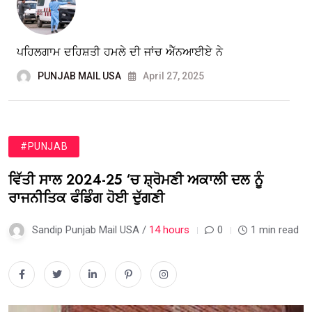
ਪਹਿਲਗਾਮ ਦਹਿਸ਼ਤੀ ਹਮਲੇ ਦੀ ਜਾਂਚ ਐੱਨਆਈਏ ਨੇ
PUNJAB MAIL USA
April 27, 2025
#PUNJAB
ਵਿੱਤੀ ਸਾਲ 2024-25 ‘ਚ ਸ਼੍ਰੋਮਣੀ ਅਕਾਲੀ ਦਲ ਨੂੰ
ਰਾਜਨੀਤਿਕ ਫੰਡਿੰਗ ਹੋਈ ਦੁੱਗਣੀ
Sandip Punjab Mail USA /
14 hours
0
1 min read