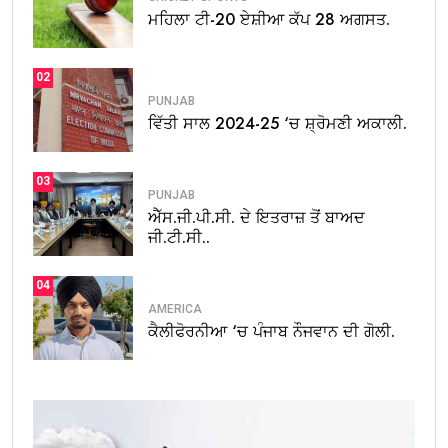
ਮਹਿਲਾ ਟੀ-20 ਏਸ਼ੀਆ ਕੱਪ 28 ਅਗਸਤ.
02
PUNJAB
ਵਿੱਤੀ ਸਾਲ 2024-25 ‘ਚ ਸ਼੍ਰੋਮਣੀ ਅਕਾਲੀ.
03
PUNJAB
ਐੱਸ.ਜੀ.ਪੀ.ਸੀ. ਦੇ ਇਤਰਾਜ਼ ਤੋਂ ਬਾਅਦ
ਜੀ.ਟੀ.ਸੀ..
04
AMERICA
ਕੈਲੀਫੋਰਨੀਆ ‘ਚ ਪੰਜਾਬ ਨੌਜਵਾਨ ਦੀ ਗੋਲੀ.