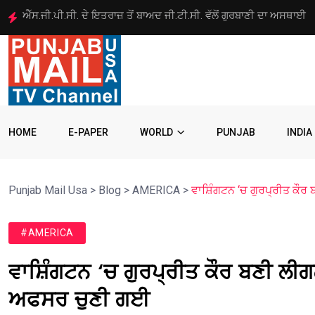
ਕੈਲੀਫੋਰਨੀਆ ‘ਚ ਪੰਜਾਬ ਨੌਜਵਾਨ ਦੀ ਗੋਲੀ ਮਾਰ ਕੇ ਹੱਤਿਆ
HOME
E-PAPER
WORLD
PUNJAB
INDIA
Punjab Mail Usa
>
Blog
>
AMERICA
>
ਵਾਸ਼ਿੰਗਟਨ ‘ਚ ਗੁਰਪ੍ਰੀਤ ਕ
#AMERICA
ਵਾਸ਼ਿੰਗਟਨ ‘ਚ ਗੁਰਪ੍ਰੀਤ ਕੌਰ ਬਣੀ 
ਅਫਸਰ ਚੁਣੀ ਗਈ