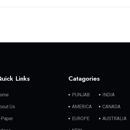
uick Links
Catagories
ome
PUNJAB
INDIA
bout Us
AMERICA
CANADA
-Paper
EUROPE
AUSTRALIA