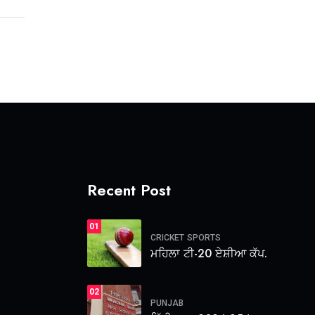
Recent Post
01
CRICKET
SPORTS
ਮਹਿਲਾ ਟੀ-20 ਏਸ਼ੀਆ ਕੱਪ.
02
PUNJAB