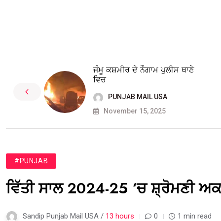
ਜੰਮੂ ਕਸ਼ਮੀਰ ਦੇ ਨੌਗਾਮ ਪੁਲੀਸ ਥਾਣੇ
ਵਿਚ
PUNJAB MAIL USA
November 15, 2025
#PUNJAB
ਵਿੱਤੀ ਸਾਲ 2024-25 ‘ਚ ਸ਼੍ਰੋਮਣੀ ਅਕਾ
Sandip Punjab Mail USA /
13 hours
0
1 min read