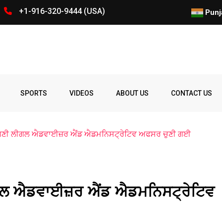
+1-916-320-9444 (USA)
ਕੈਨੇਡਾ ‘ਚ ਪੰਜਾਬੀ ਨੌਜਵਾਨ ਨੂੰ ਤੇ
Punj
Spelling
Firing
Ohio
Parade
Party
Police
prize
Student
SPORTS
VIDEOS
ABOUT US
CONTACT US
Bee
ੌਰ ਬਣੀ ਲੀਗਲ ਐਡਵਾਈਜ਼ਰ ਐਂਡ ਐਡਮਨਿਸਟ੍ਰੇਟਿਵ ਅਫਸਰ ਚੁਣੀ ਗਈ
ਲੀਗਲ ਐਡਵਾਈਜ਼ਰ ਐਂਡ ਐਡਮਨਿਸਟ੍ਰੇਟਿਵ