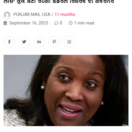
ਲੀਜ਼ਾ ਕੁੱਕ ਬਣੀ ਰਹੇਗੀ ਫੈਡਰਲ ਰਿਜ਼ਰਵ ਦੀ ਗਵਰਨਰ
PUNJAB MAIL USA /
11 months
September 16, 2025
0
1 min read