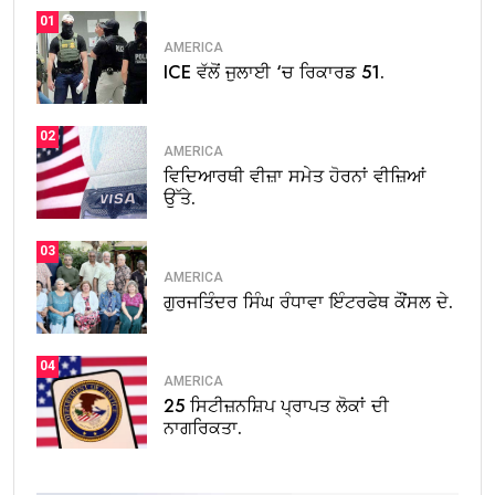
01
AMERICA
ICE ਵੱਲੋਂ ਜੁਲਾਈ ‘ਚ ਰਿਕਾਰਡ 51.
02
AMERICA
ਵਿਦਿਆਰਥੀ ਵੀਜ਼ਾ ਸਮੇਤ ਹੋਰਨਾਂ ਵੀਜ਼ਿਆਂ
ਉੱਤੇ.
03
AMERICA
ਗੁਰਜਤਿੰਦਰ ਸਿੰਘ ਰੰਧਾਵਾ ਇੰਟਰਫੇਥ ਕੌਂਸਲ ਦੇ.
04
AMERICA
25 ਸਿਟੀਜ਼ਨਸ਼ਿਪ ਪ੍ਰਾਪਤ ਲੋਕਾਂ ਦੀ
ਨਾਗਰਿਕਤਾ.