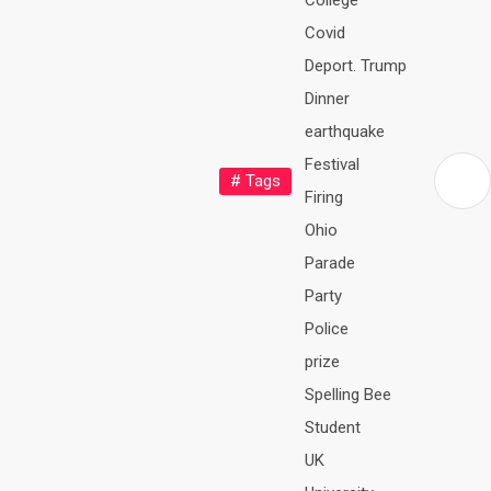
College
Covid
Deport. Trump
Dinner
earthquake
Festival
# Tags
Firing
Ohio
Parade
Party
Police
prize
Spelling Bee
Student
UK