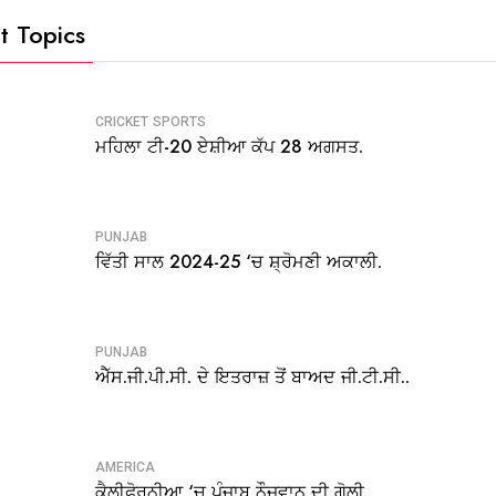
t Topics
CRICKET
SPORTS
ਮਹਿਲਾ ਟੀ-20 ਏਸ਼ੀਆ ਕੱਪ 28 ਅਗਸਤ.
PUNJAB
ਵਿੱਤੀ ਸਾਲ 2024-25 ‘ਚ ਸ਼੍ਰੋਮਣੀ ਅਕਾਲੀ.
PUNJAB
ਐੱਸ.ਜੀ.ਪੀ.ਸੀ. ਦੇ ਇਤਰਾਜ਼ ਤੋਂ ਬਾਅਦ ਜੀ.ਟੀ.ਸੀ..
AMERICA
ਕੈਲੀਫੋਰਨੀਆ ‘ਚ ਪੰਜਾਬ ਨੌਜਵਾਨ ਦੀ ਗੋਲੀ.