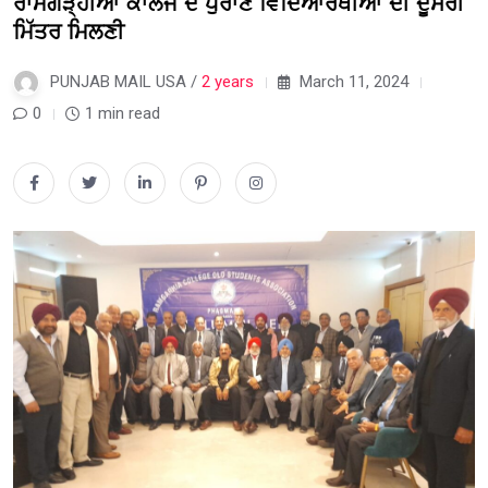
ਰਾਮਗੜ੍ਹੀਆ ਕਾਲਜ ਦੇ ਪੁਰਾਣੇ ਵਿਦਿਆਰਥੀਆਂ ਦੀ ਦੂਸਰੀ
ਮਿੱਤਰ ਮਿਲਣੀ
PUNJAB MAIL USA /
2 years
March 11, 2024
0
1 min read