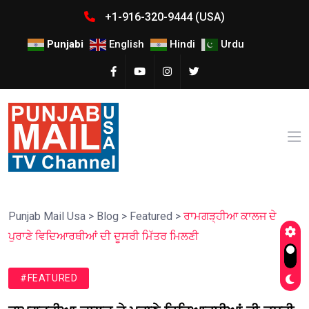
+1-916-320-9444 (USA)
Punjabi
English
Hindi
Urdu
Punjab Mail Usa
>
Blog
>
Featured
>
ਰਾਮਗੜ੍ਹੀਆ ਕਾਲਜ ਦੇ
ਪੁਰਾਣੇ ਵਿਦਿਆਰਥੀਆਂ ਦੀ ਦੂਸਰੀ ਮਿੱਤਰ ਮਿਲਣੀ
#FEATURED