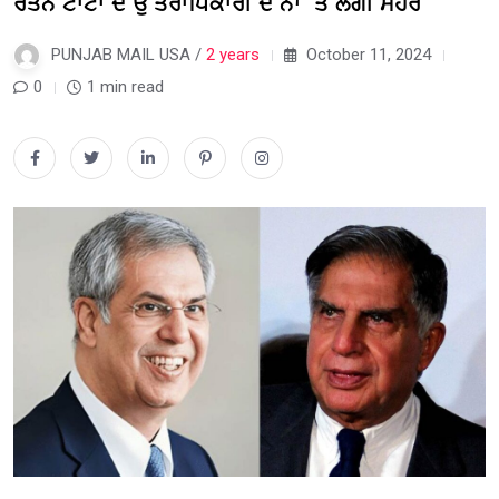
ਰਤਨ ਟਾਟਾ ਦੇ ਉੱਤਰਾਧਿਕਾਰੀ ਦੇ ਨਾਂ ‘ਤੇ ਲੱਗੀ ਮੋਹਰ
PUNJAB MAIL USA /
2 years
October 11, 2024
0
1 min read