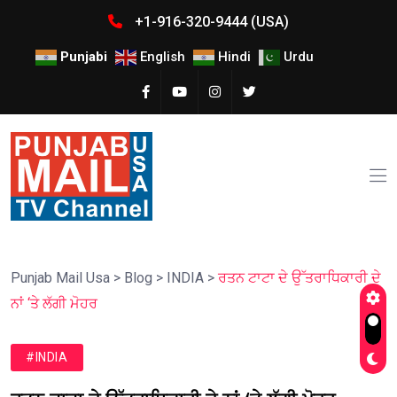
+1-916-320-9444 (USA)
Punjabi
English
Hindi
Urdu
Punjab Mail Usa
>
Blog
>
INDIA
>
ਰਤਨ ਟਾਟਾ ਦੇ ਉੱਤਰਾਧਿਕਾਰੀ ਦੇ
ਨਾਂ ‘ਤੇ ਲੱਗੀ ਮੋਹਰ
#INDIA