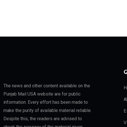
Q
The news and other content available on the
H
Punjab Mail USA website are for public
A
information. Every effort has been made to
make the purity of available material reliable.
E
Despite this, the readers are advised to
V
check the accuracy of the material given