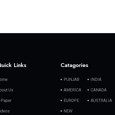
uick Links
Catagories
ome
PUNJAB
INDIA
bout Us
AMERICA
CANADA
-Paper
EUROPE
AUSTRALIA
ideos
NEW