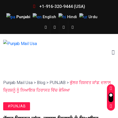
+1-916-320-9444 (USA)
Punjabi
English
Hindi
Urdu
Punjab Mail Usa
>
Blog
>
PUNJAB
>
ਭੁੱਲਰ ਰਿਸ਼ਵਤ ਕਾਂਡ: ਦਲਾਲ
ਕ੍ਰਿਸ਼ਨੂੰ ਨੂੰ ਨਿਆਇਕ ਹਿਰਾਸਤ ਵਿੱਚ ਭੇਜਿਆ
#PUNJAB