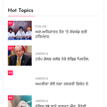
Hot Topics
01
PUNJAB
ਅਣ-ਅਧਿਕਾਰਤ ਤੌਰ ‘ਤੇ ਸੱਚਖੰਡ ਸ੍ਰੀ
ਹਰਿਮੰਦਰ.
02
AMERICA
ਟਰੰਪ ਗੋਲਫ ਕਲੱਬ ਨੇੜੇ ਲੋਡਿਡ ਪਿਸਤੌਲ.
03
AMERICA
ਅਮਰੀਕਾ ਵੱਲੋਂ ਨਸ਼ਾ ਤਸਕਰੀ ਗਿਰੋਹ ਦੇ.
04
AMERICA
ਕੋਵਿਡ-19 ਬਾਰੇ ਰਾਬਰਟ ਐੱਫ. ਕੈਨੇਡੀ