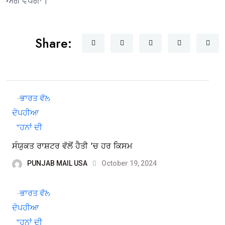
ਅੱਗੇ ਵਧੇਗਾ।
Share:
ਸੰਯੁਕਤ ਰਾਸ਼ਟਰ ਵੱਲੋਂ ਹੈਤੀ ‘ਚ ਹਰ ਕਿਸਮ
PUNJAB MAIL USA
October 19, 2024