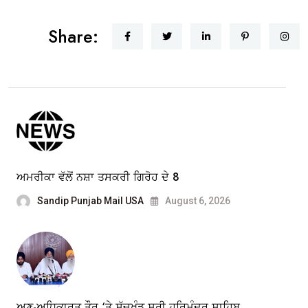
Share:
ਅਮਰੀਕਾ ਵੱਲੋਂ ਨਸ਼ਾ ਤਸਕਰੀ ਗਿਰੋਹ ਦੇ 8
Sandip Punjab Mail USA
August 6, 2026
ਅਣ-ਅਧਿਕਾਰਤ ਤੌਰ ‘ਤੇ ਸੱਚਖੰਡ ਸ੍ਰੀ ਹਰਿਮੰਦਰ ਸਾਹਿਬ