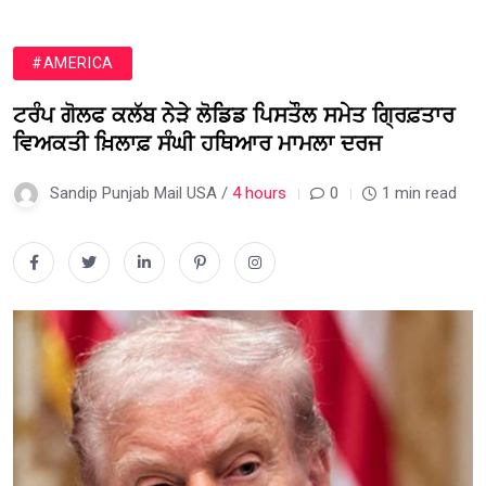
#AMERICA
ਟਰੰਪ ਗੋਲਫ ਕਲੱਬ ਨੇੜੇ ਲੋਡਿਡ ਪਿਸਤੌਲ ਸਮੇਤ ਗ੍ਰਿਫ਼ਤਾਰ
ਵਿਅਕਤੀ ਖ਼ਿਲਾਫ਼ ਸੰਘੀ ਹਥਿਆਰ ਮਾਮਲਾ ਦਰਜ
Sandip Punjab Mail USA /
4 hours
0
1 min read