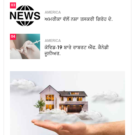
03
AMERICA
ਅਮਰੀਕਾ ਵੱਲੋਂ ਨਸ਼ਾ ਤਸਕਰੀ ਗਿਰੋਹ ਦੇ.
04
AMERICA
ਕੋਵਿਡ-19 ਬਾਰੇ ਰਾਬਰਟ ਐੱਫ. ਕੈਨੇਡੀ
ਜੂਨੀਅਰ.