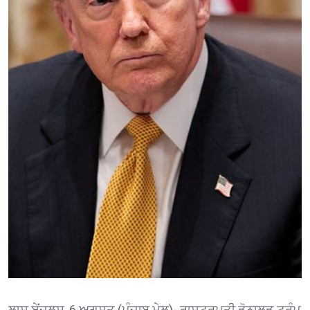
ਲਾਸ ਏਂਜਲਸ, 6 ਅਗਸਤ (ਪੰਜਾਬ ਮੇਲ)- ਰਾਸ਼ਟਰਪਤੀ ਡੋਨਾਲਡ ਟਰੰਪ