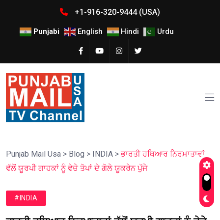
+1-916-320-9444 (USA)
Punjabi
English
Hindi
Urdu
Punjab Mail Usa
>
Blog
>
INDIA
>
ਭਾਰਤੀ ਹਥਿਆਰ ਨਿਰਮਾਤਾਵਾਂ
ਵੱਲੋਂ ਯੂਰਪੀ ਗਾਹਕਾਂ ਨੂੰ ਵੇਚੇ ਤੋਪਾਂ ਦੇ ਗੋਲੇ ਯੂਕਰੇਨ ਪੁੱਜੇ
#INDIA