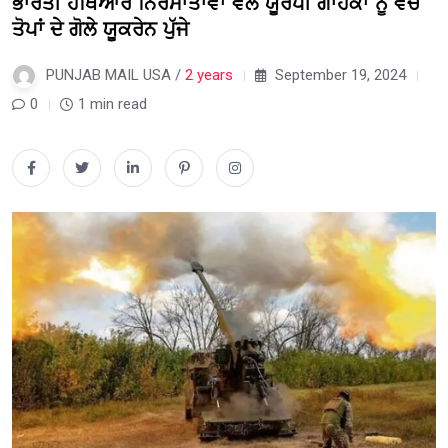
ਭਾਰਤੀ ਹਥਿਆਰ ਨਿਰਮਾਤਾਵਾਂ ਵੱਲੋਂ ਯੂਰਪੀ ਗਾਹਕਾਂ ਨੂੰ ਵੇਚੇ
ਤੋਪਾਂ ਦੇ ਗੋਲੇ ਯੂਕਰੇਨ ਪੁੱਜੇ
PUNJAB MAIL USA /
2 years
September 19, 2024
0
1 min read