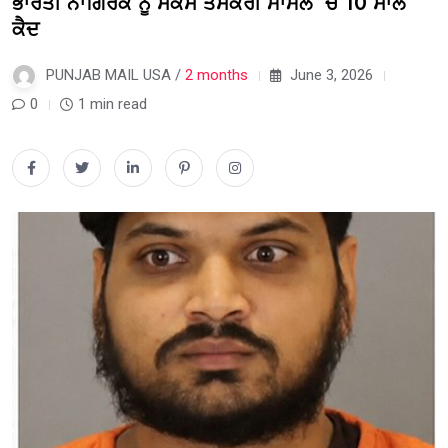
ਭਾਰਤੀ ਨਾਗਿਰਕ ਨੂੰ ਸੈਕਸ ਤਸਕਰੀ ਮਾਮਲੇ ‘ਚ 10 ਸਾਲ
ਕੈਦ
PUNJAB MAIL USA /
2 months
June 3, 2026
0
1 min read