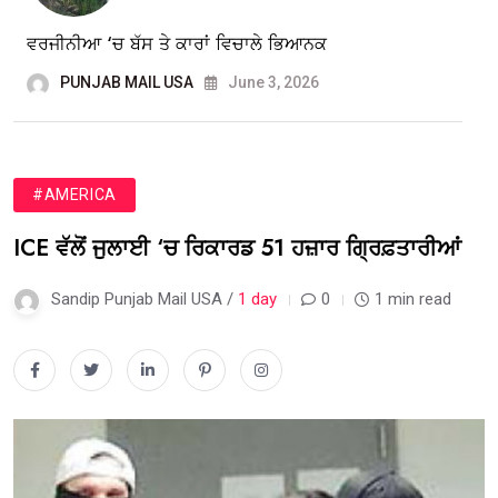
ਵਰਜੀਨੀਆ ‘ਚ ਬੱਸ ਤੇ ਕਾਰਾਂ ਵਿਚਾਲੇ ਭਿਆਨਕ
PUNJAB MAIL USA
June 3, 2026
#AMERICA
ICE ਵੱਲੋਂ ਜੁਲਾਈ ‘ਚ ਰਿਕਾਰਡ 51 ਹਜ਼ਾਰ ਗ੍ਰਿਫ਼ਤਾਰੀਆਂ
Sandip Punjab Mail USA /
1 day
0
1 min read