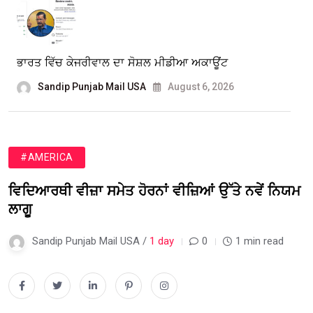
ਭਾਰਤ ਵਿੱਚ ਕੇਜਰੀਵਾਲ ਦਾ ਸੋਸ਼ਲ ਮੀਡੀਆ ਅਕਾਊਂਟ
Sandip Punjab Mail USA
August 6, 2026
#AMERICA
ਵਿਦਿਆਰਥੀ ਵੀਜ਼ਾ ਸਮੇਤ ਹੋਰਨਾਂ ਵੀਜ਼ਿਆਂ ਉੱਤੇ ਨਵੇਂ ਨਿਯਮ
ਲਾਗੂ
Sandip Punjab Mail USA /
1 day
0
1 min read