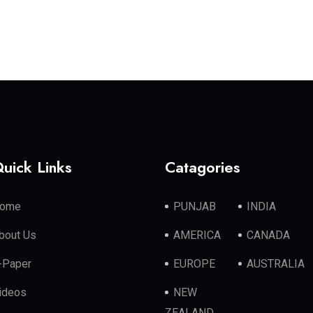
uick Links
Catagories
ome
PUNJAB
INDIA
bout Us
AMERICA
CANADA
-Paper
EUROPE
AUSTRALIA
ideos
NEW
ZEALAND