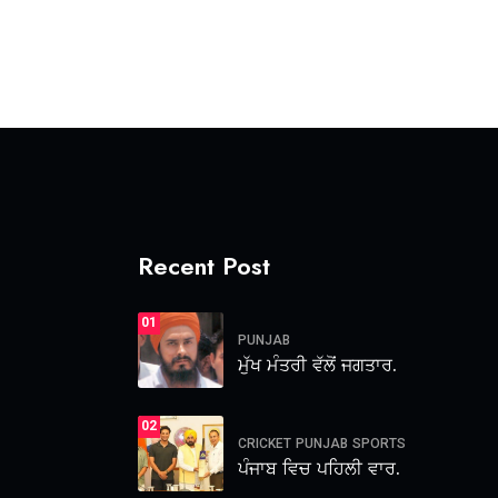
Recent Post
01
PUNJAB
ਮੁੱਖ ਮੰਤਰੀ ਵੱਲੋਂ ਜਗਤਾਰ.
02
CRICKET
PUNJAB
SPORTS
ਪੰਜਾਬ ਵਿਚ ਪਹਿਲੀ ਵਾਰ.