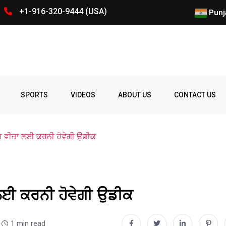
+1-916-320-9444 (USA)
ਕੈਨੇਡਾ ਤੋਂ 2026 ਦੀ ਪਹਿਲੀ ਛਿਮ
Punj
Spelling
Firing
Ohio
Parade
Party
Police
prize
Student
SPORTS
VIDEOS
ABOUT US
CONTACT US
Bee
ਰ ਵੀਜ਼ਾ ਲਈ ਕਰਨੀ ਹੋਵੇਗੀ ਉਡੀਕ
ਲਈ ਕਰਨੀ ਹੋਵੇਗੀ ਉਡੀਕ
1 min read