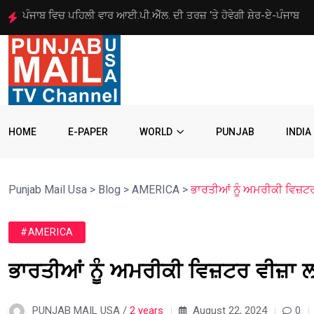
ਅਮਰੀਕੀ ਸੈਨੇਟ ਵੱਲੋਂ ਰੂਸ ‘ਤੇ ਪਾਬੰਦੀਆਂ ਦਾ ਬਿੱਲ ਪਾਸ
HOME
E-PAPER
WORLD
PUNJAB
INDIA
Punjab Mail Usa
>
Blog
>
AMERICA
>
ਭਾਰਤੀਆਂ ਨੂੰ ਅਮਰੀਕੀ ਵਿਜ਼ਟ
#AMERICA
ਭਾਰਤੀਆਂ ਨੂੰ ਅਮਰੀਕੀ ਵਿਜ਼ਟਰ ਵੀਜ਼ਾ 
PUNJAB MAIL USA /
2 years
August 22, 2024
0