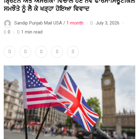
ਬ੍ਰਿਟੇਨ ਅਤੇ ਅਮਰੀਕਾ ਵਿਚਾਲੇ ਹੋਏ ਨਵੇਂ ਫਾਰਮਾਸਿਊਟੀਕਲ
ਸਮਝੌਤੇ ਨੂੰ ਲੈ ਕੇ ਖੜ੍ਹਾ ਹੋਇਆ ਵਿਵਾਦ
Sandip Punjab Mail USA /
1 month
July 3, 2026
0
1 min read