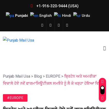
+1-916-320-9444 (USA)
Punjabi
English
Hindi
Urdu
Punjab Mail Usa
>
Blog
>
EUROPE
>
ਬ੍ਰਿਟੇਨ ਅਤੇ ਅਮਰੀਕਾ
ਵਿਚਾਲੇ ਹੋਏ ਨਵੇਂ ਫਾਰਮਾਸਿਊਟੀਕਲ ਸਮਝੌਤੇ ਨੂੰ ਲੈ ਕੇ ਖੜ੍ਹਾ ਹੋਇਆ ਵਿਵਾਦ
#EUROPE