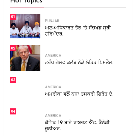
Hot Topics
01
PUNJAB
ਅਣ-ਅਧਿਕਾਰਤ ਤੌਰ ‘ਤੇ ਸੱਚਖੰਡ ਸ੍ਰੀ
ਹਰਿਮੰਦਰ.
02
AMERICA
ਟਰੰਪ ਗੋਲਫ ਕਲੱਬ ਨੇੜੇ ਲੋਡਿਡ ਪਿਸਤੌਲ.
03
AMERICA
ਅਮਰੀਕਾ ਵੱਲੋਂ ਨਸ਼ਾ ਤਸਕਰੀ ਗਿਰੋਹ ਦੇ.
04
AMERICA
ਕੋਵਿਡ-19 ਬਾਰੇ ਰਾਬਰਟ ਐੱਫ. ਕੈਨੇਡੀ
ਜੂਨੀਅਰ.