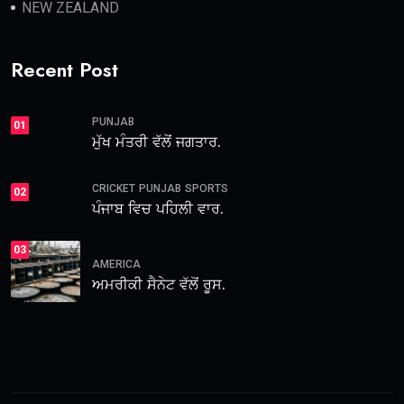
NEW ZEALAND
Recent Post
PUNJAB
01
ਮੁੱਖ ਮੰਤਰੀ ਵੱਲੋਂ ਜਗਤਾਰ.
CRICKET
PUNJAB
SPORTS
02
ਪੰਜਾਬ ਵਿਚ ਪਹਿਲੀ ਵਾਰ.
03
AMERICA
ਅਮਰੀਕੀ ਸੈਨੇਟ ਵੱਲੋਂ ਰੂਸ.