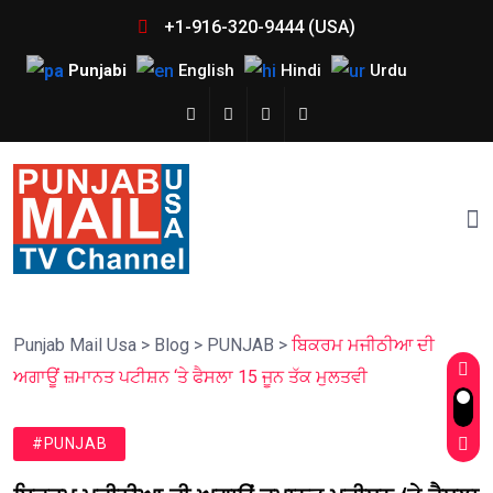
+1-916-320-9444 (USA)
Punjabi
English
Hindi
Urdu
Punjab Mail Usa
>
Blog
>
PUNJAB
>
ਬਿਕਰਮ ਮਜੀਠੀਆ ਦੀ
ਅਗਾਊਂ ਜ਼ਮਾਨਤ ਪਟੀਸ਼ਨ ‘ਤੇ ਫੈਸਲਾ 15 ਜੂਨ ਤੱਕ ਮੁਲਤਵੀ
#PUNJAB