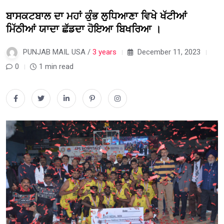
ਬਾਸਕਟਬਾਲ ਦਾ ਮਹਾਂ ਕੁੰਭ ਲੁਧਿਆਣਾ ਵਿਖੇ ਖੱਟੀਆਂ
ਮਿੱਠੀਆਂ ਯਾਦਾ ਛੱਡਦਾ ਹੋਇਆ ਬਿਖਰਿਆ ।
PUNJAB MAIL USA /
3 years
December 11, 2023
0
1 min read