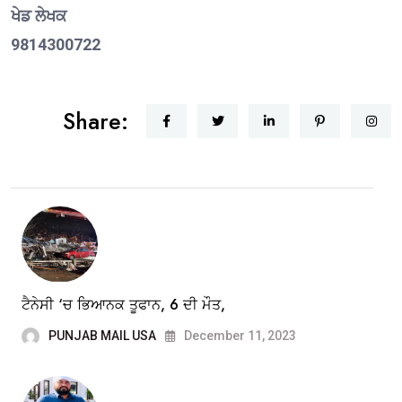
ਖੇਡ ਲੇਖਕ
9814300722
Share:
ਟੈਨੇਸੀ ‘ਚ ਭਿਆਨਕ ਤੂਫਾਨ, 6 ਦੀ ਮੌਤ,
PUNJAB MAIL USA
December 11, 2023