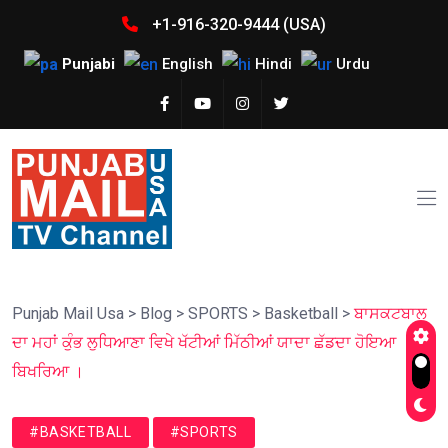
+1-916-320-9444 (USA)
Punjabi
English
Hindi
Urdu
Punjab Mail Usa
>
Blog
>
SPORTS
>
Basketball
>
ਬਾਸਕਟਬਾਲ
ਦਾ ਮਹਾਂ ਕੁੰਭ ਲੁਧਿਆਣਾ ਵਿਖੇ ਖੱਟੀਆਂ ਮਿੱਠੀਆਂ ਯਾਦਾ ਛੱਡਦਾ ਹੋਇਆ
ਬਿਖਰਿਆ ।
#BASKETBALL
#SPORTS