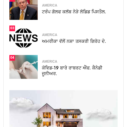
AMERICA
ਟਰੰਪ ਗੋਲਫ ਕਲੱਬ ਨੇੜੇ ਲੋਡਿਡ ਪਿਸਤੌਲ.
03
AMERICA
ਅਮਰੀਕਾ ਵੱਲੋਂ ਨਸ਼ਾ ਤਸਕਰੀ ਗਿਰੋਹ ਦੇ.
04
AMERICA
ਕੋਵਿਡ-19 ਬਾਰੇ ਰਾਬਰਟ ਐੱਫ. ਕੈਨੇਡੀ
ਜੂਨੀਅਰ.