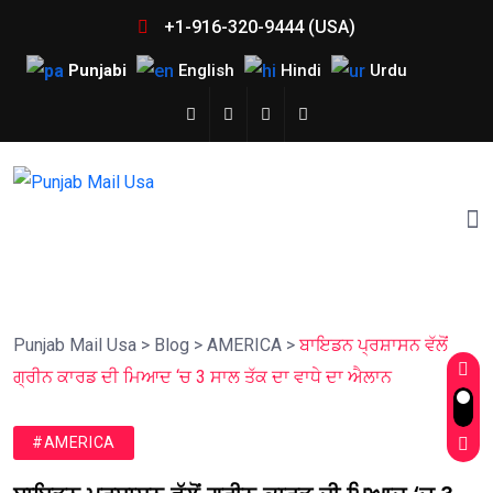
+1-916-320-9444 (USA)
Punjabi
English
Hindi
Urdu
Punjab Mail Usa
>
Blog
>
AMERICA
>
ਬਾਇਡਨ ਪ੍ਰਸ਼ਾਸਨ ਵੱਲੋਂ
ਗ੍ਰੀਨ ਕਾਰਡ ਦੀ ਮਿਆਦ ‘ਚ 3 ਸਾਲ ਤੱਕ ਦਾ ਵਾਧੇ ਦਾ ਐਲਾਨ
#AMERICA