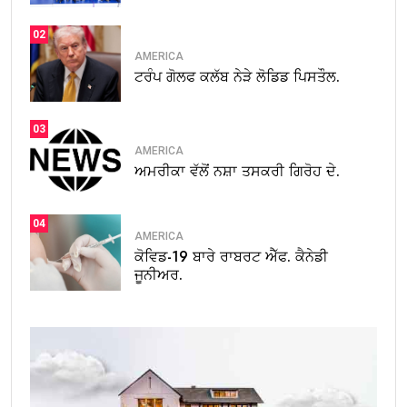
02
AMERICA
ਟਰੰਪ ਗੋਲਫ ਕਲੱਬ ਨੇੜੇ ਲੋਡਿਡ ਪਿਸਤੌਲ.
03
AMERICA
ਅਮਰੀਕਾ ਵੱਲੋਂ ਨਸ਼ਾ ਤਸਕਰੀ ਗਿਰੋਹ ਦੇ.
04
AMERICA
ਕੋਵਿਡ-19 ਬਾਰੇ ਰਾਬਰਟ ਐੱਫ. ਕੈਨੇਡੀ
ਜੂਨੀਅਰ.