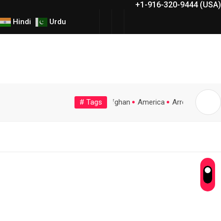
+1-916-320-9444 (USA)
Hindi
Urdu
# Tags
UK
University
Visa
Winner
afghan
America
Arrest
Califo