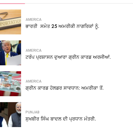
AMERICA
ਭਾਰਤੀ ਸਮੇਤ 25 ਅਮਰੀਕੀ ਨਾਗਰਿਕਾਂ ਨੂੰ.
AMERICA
ਟਰੰਪ ਪ੍ਰਸ਼ਾਸਨ ਦੁਆਰਾ ਗ੍ਰੀਨ ਕਾਰਡ ਅਰਜੀਆਂ.
AMERICA
ਗ੍ਰੀਨ ਕਾਰਡ ਹੋਲਡਰ ਸਾਵਧਾਨ: ਅਮਰੀਕਾ ਤੋਂ.
PUNJAB
ਸੁਖਬੀਰ ਸਿੰਘ ਬਾਦਲ ਦੀ ਪ੍ਰਧਾਨ ਮੰਤਰੀ.