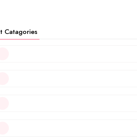
t Catagories