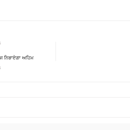
4
ਾਜ ਨਿਭਾਏਗਾ ਅਹਿਮ
4