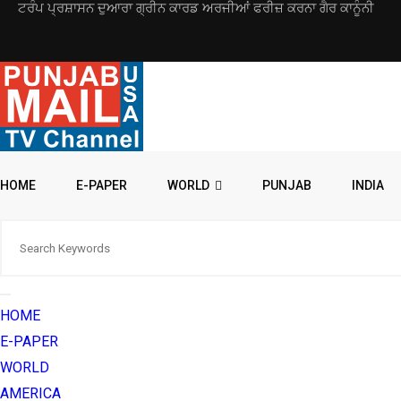
ਟਰੰਪ ਪ੍ਰਸ਼ਾਸਨ ਦੁਆਰਾ ਗ੍ਰੀਨ ਕਾਰਡ ਅਰਜੀਆਂ ਫਰੀਜ਼ ਕਰਨਾ ਗੈਰ ਕਾਨੂੰਨੀ
HOME
E-PAPER
WORLD
PUNJAB
INDIA
HOME
E-PAPER
WORLD
AMERICA