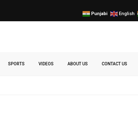
Punjabi
English
Spelling
Firing
Ohio
Parade
Party
Police
prize
Student
SPORTS
VIDEOS
ABOUT US
CONTACT US
Bee