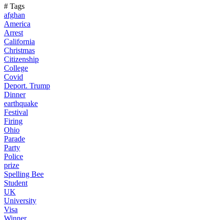
# Tags
afghan
America
Arrest
California
Christmas
Citizenship
College
Covid
Deport. Trump
Dinner
earthquake
Festival
Firing
Ohio
Parade
Party
Police
prize
Spelling Bee
Student
UK
University
Visa
Winner