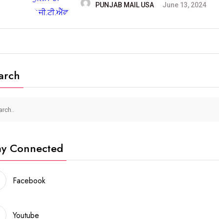
PUNJAB MAIL USA
June 13, 2024
arch
ay Connected
Facebook
Youtube