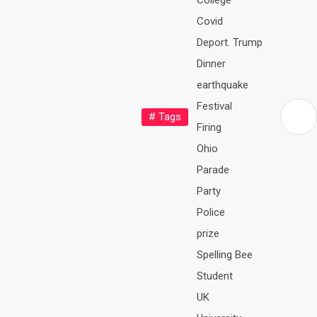
College
Covid
Deport. Trump
Dinner
earthquake
Festival
# Tags
Firing
Ohio
Parade
Party
Police
prize
Spelling Bee
Student
UK