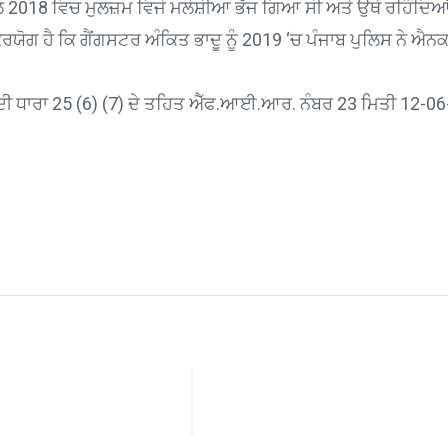
ਲ 2018 ਵਿਚ ਮੁਲਜ਼ਮ ਵਿਜੇ ਮਲੇਸ਼ੀਆ ਭੱਜ ਗਿਆ ਸੀ ਅਤੇ ਉਥੇ ਰਹਿੰਦਿਆਂ 
ਰਯੋਗ ਹੈ ਕਿ ਗੈਂਗਸਟਰ ਅੰਕਿਤ ਭਾਦੂ ਨੂੰ 2019 ‘ਚ ਪੰਜਾਬ ਪੁਲਿਸ ਨੇ ਐਨਕ
ਦੀ ਧਾਰਾ 25 (6) (7) ਦੇ ਤਹਿਤ ਐੱਫ.ਆਈ.ਆਰ. ਨੰਬਰ 23 ਮਿਤੀ 12-0