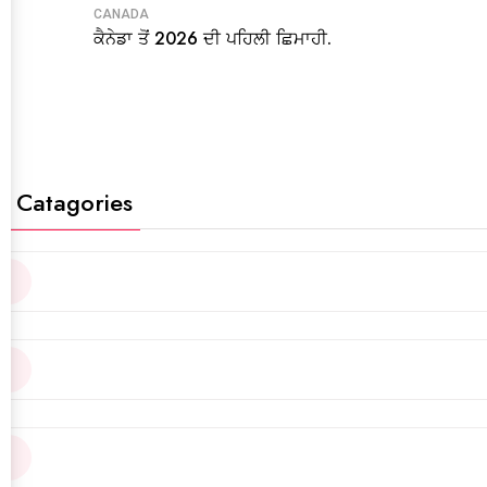
CANADA
ਕੈਨੇਡਾ ਤੋਂ 2026 ਦੀ ਪਹਿਲੀ ਛਿਮਾਹੀ.
t Catagories