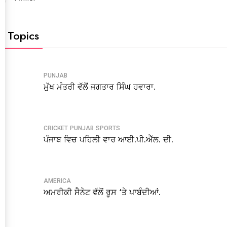
t Topics
PUNJAB
ਮੁੱਖ ਮੰਤਰੀ ਵੱਲੋਂ ਜਗਤਾਰ ਸਿੰਘ ਹਵਾਰਾ.
CRICKET
PUNJAB
SPORTS
ਪੰਜਾਬ ਵਿਚ ਪਹਿਲੀ ਵਾਰ ਆਈ.ਪੀ.ਐੱਲ. ਦੀ.
AMERICA
ਅਮਰੀਕੀ ਸੈਨੇਟ ਵੱਲੋਂ ਰੂਸ ‘ਤੇ ਪਾਬੰਦੀਆਂ.