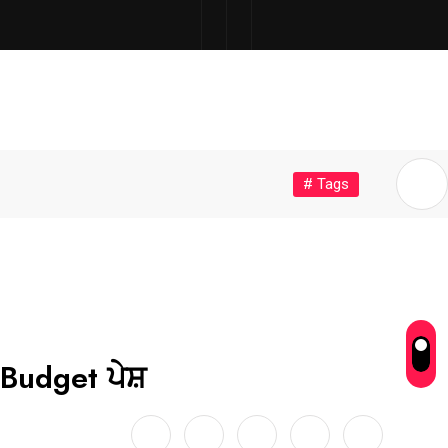
# Tags
ਾ Budget ਪੇਸ਼