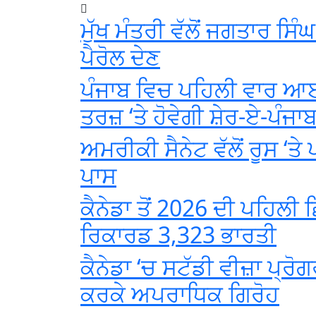
ਮੁੱਖ ਮੰਤਰੀ ਵੱਲੋਂ ਜਗਤਾਰ ਸਿੰ
ਪੈਰੋਲ ਦੇਣ
ਪੰਜਾਬ ਵਿਚ ਪਹਿਲੀ ਵਾਰ ਆਈ
ਤਰਜ਼ ‘ਤੇ ਹੋਵੇਗੀ ਸ਼ੇਰ-ਏ-ਪੰਜਾ
ਅਮਰੀਕੀ ਸੈਨੇਟ ਵੱਲੋਂ ਰੂਸ ‘ਤੇ
ਪਾਸ
ਕੈਨੇਡਾ ਤੋਂ 2026 ਦੀ ਪਹਿਲੀ 
ਰਿਕਾਰਡ 3,323 ਭਾਰਤੀ
ਕੈਨੇਡਾ ‘ਚ ਸਟੱਡੀ ਵੀਜ਼ਾ ਪ੍ਰੋਗ
ਕਰਕੇ ਅਪਰਾਧਿਕ ਗਿਰੋਹ