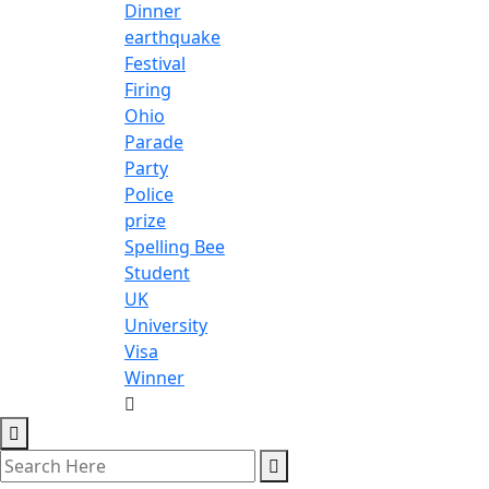
Dinner
earthquake
Festival
Firing
Ohio
Parade
Party
Police
prize
Spelling Bee
Student
UK
University
Visa
Winner