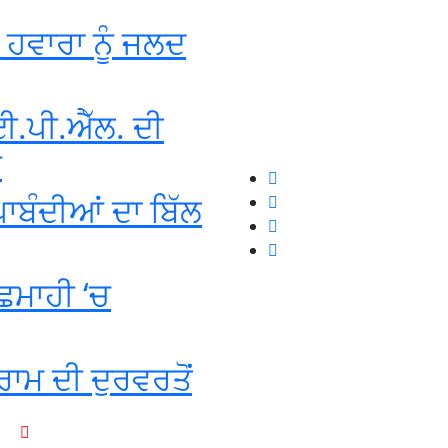
ਘ ਹਵਾਰਾ ਨੂੰ ਜਲਦ
.ਪੀ.ਐੱਲ. ਦੀ
ਬ
 ਪਾਬੰਦੀਆਂ ਦਾ ਬਿੱਲ
ਛਿਮਾਹੀ ‘ਚ
ਰਾਮ ਦੀ ਦੁਰਵਰਤੋਂ
+1-916-320-9444 (USA)