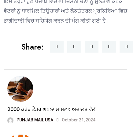
ਇਸੇ ਤਰ੍ਹਾਂ ਹੁਣ ਪੰਜਾਬ ਵਿਚ ਵੀ ਜ਼ਿਮਨੀ ਚੋਣਾਂ ਨੂੰ ਮੁਲਤਵੀ ਕਰਕੇ
ਵੋਟਰਾਂ ਨੂੰ ਧਾਰਮਿਕ ਤਿਉਹਾਰਾਂ ਅਤੇ ਲੋਕਤੰਤਰਕ ਪ੍ਰਕਿਰਿਆ ਵਿਚ
ਭਾਗੀਦਾਰੀ ਵਿਚ ਸਹਿਯੋਗ ਕਰਨ ਦੀ ਮੰਗ ਕੀਤੀ ਗਈ ਹੈ।
Share:
2000 ਕਰੋੜ ਟੈਂਡਰ ਘਪਲਾ ਮਾਮਲਾ: ਅਦਾਲਤ ਵੱਲੋਂ
PUNJAB MAIL USA
October 21, 2024