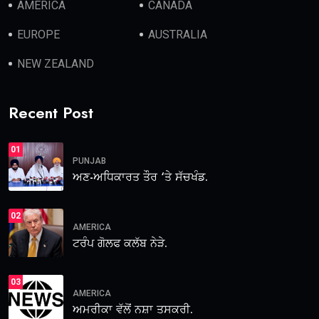
AMERICA
CANADA
EUROPE
AUSTRALIA
NEW ZEALAND
Recent Post
01
PUNJAB
ਅਣ-ਅਧਿਕਾਰਤ ਤੌਰ ‘ਤੇ ਸੱਚਖੰਡ.
02
AMERICA
ਟਰੰਪ ਗੋਲਫ ਕਲੱਬ ਨੇੜੇ.
03
AMERICA
ਅਮਰੀਕਾ ਵੱਲੋਂ ਨਸ਼ਾ ਤਸਕਰੀ.