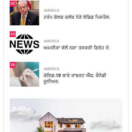
02
AMERICA
ਟਰੰਪ ਗੋਲਫ ਕਲੱਬ ਨੇੜੇ ਲੋਡਿਡ ਪਿਸਤੌਲ.
03
AMERICA
ਅਮਰੀਕਾ ਵੱਲੋਂ ਨਸ਼ਾ ਤਸਕਰੀ ਗਿਰੋਹ ਦੇ.
04
AMERICA
ਕੋਵਿਡ-19 ਬਾਰੇ ਰਾਬਰਟ ਐੱਫ. ਕੈਨੇਡੀ
ਜੂਨੀਅਰ.