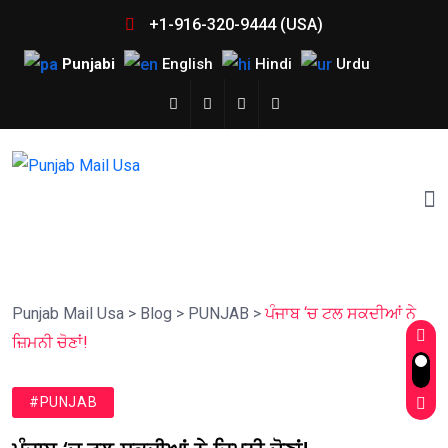
+1-916-320-9444 (USA)
Punjabi
English
Hindi
Urdu
Punjab Mail Usa
>
Blog
>
PUNJAB
>
ਪੰਜਾਬ ‘ਚ ਟਲ ਸਕਦੀਆਂ ਨੇ
ਜ਼ਿਮਨੀ ਚੋਣਾਂ!
#PUNJAB