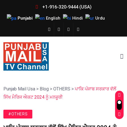
+1-916-320-9444 (USA)
Punjabi
English
Hindi
Urdu
Punjab Mail Usa
>
Blog
>
OTHERS
>
ਪਾਕਿ ਪੰਜਾਬ ਸਰਕਾਰ ਵੱਲੋਂ
ਸਿੱਖ ਮੈਰਿਜ ਐਕਟ 2024 ਨੂੰ ਮਨਜ਼ੂਰੀ
#OTHERS