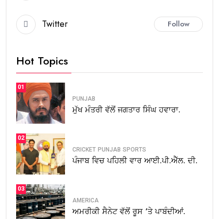
Twitter
Follow
Hot Topics
01
PUNJAB
ਮੁੱਖ ਮੰਤਰੀ ਵੱਲੋਂ ਜਗਤਾਰ ਸਿੰਘ ਹਵਾਰਾ.
02
CRICKET
PUNJAB
SPORTS
ਪੰਜਾਬ ਵਿਚ ਪਹਿਲੀ ਵਾਰ ਆਈ.ਪੀ.ਐੱਲ. ਦੀ.
03
AMERICA
ਅਮਰੀਕੀ ਸੈਨੇਟ ਵੱਲੋਂ ਰੂਸ ‘ਤੇ ਪਾਬੰਦੀਆਂ.