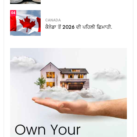
04
CANADA
ਕੈਨੇਡਾ ਤੋਂ 2026 ਦੀ ਪਹਿਲੀ ਛਿਮਾਹੀ.