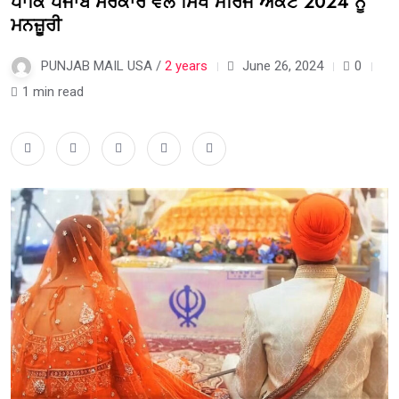
ਪਾਕਿ ਪੰਜਾਬ ਸਰਕਾਰ ਵੱਲੋਂ ਸਿੱਖ ਮੈਰਿਜ ਐਕਟ 2024 ਨੂੰ
ਮਨਜ਼ੂਰੀ
PUNJAB MAIL USA /
2 years
June 26, 2024
0
1 min read