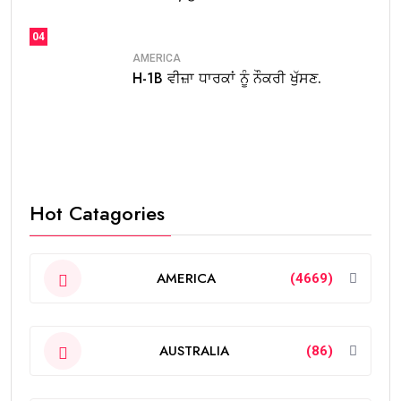
04
AMERICA
H-1B ਵੀਜ਼ਾ ਧਾਰਕਾਂ ਨੂੰ ਨੌਕਰੀ ਖੁੱਸਣ.
Hot Catagories
AMERICA
(4669)
AUSTRALIA
(86)