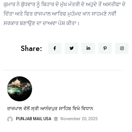
ਕੁਮਾਰ ਨੇ ਬੁੱਧਵਾਰ ਨੂੰ ਬਿਹਾਰ ਦੇ ਮੁੱਖ ਮੰਤਰੀ ਦੇ ਅਹੁਦੇ ਤੋਂ ਅਸਤੀਫਾ ਦੇ
ਦਿੱਤਾ ਅਤੇ ਫਿਰ ਰਾਜਪਾਲ ਆਰਿਫ ਮੁਹੰਮਦ ਖਾਨ ਸਾਹਮਣੇ ਨਵੀਂ
ਸਰਕਾਰ ਬਣਾਉਣ ਦਾ ਦਾਅਵਾ ਪੇਸ਼ ਕੀਤਾ।
Share:
ਰਾਜਪਾਲ ਵੱਲੋਂ ਸ੍ਰੀ ਆਨੰਦਪੁਰ ਸਾਹਿਬ ਵਿਖੇ ਵਿਧਾਨ
PUNJAB MAIL USA
November 20, 2025