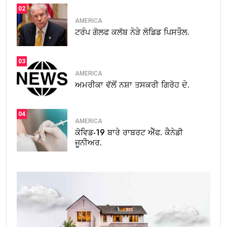
02
AMERICA
ਟਰੰਪ ਗੋਲਫ ਕਲੱਬ ਨੇੜੇ ਲੋਡਿਡ ਪਿਸਤੌਲ.
03
AMERICA
ਅਮਰੀਕਾ ਵੱਲੋਂ ਨਸ਼ਾ ਤਸਕਰੀ ਗਿਰੋਹ ਦੇ.
04
AMERICA
ਕੋਵਿਡ-19 ਬਾਰੇ ਰਾਬਰਟ ਐੱਫ. ਕੈਨੇਡੀ
ਜੂਨੀਅਰ.