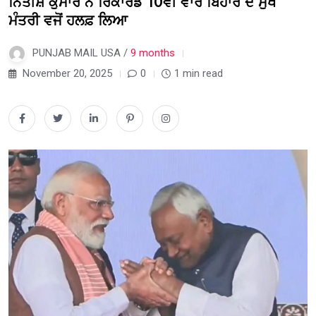
ਨਿਤੀਸ਼ ਕੁਮਾਰ ਨੇ ਰਿਕਾਰਡ 10ਵੀਂ ਵਾਰ ਬਿਹਾਰ ਦੇ ਮੁੱਖ
ਮੰਤਰੀ ਵਜੋਂ ਹਲਫ਼ ਲਿਆ
PUNJAB MAIL USA /
9 months
November 20, 2025
0
1 min read