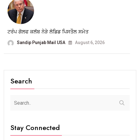
ਟਰੰਪ ਗੋਲਫ ਕਲੱਬ ਨੇੜੇ ਲੋਡਿਡ ਪਿਸਤੌਲ ਸਮੇਤ
Sandip Punjab Mail USA
August 6, 2026
Search
Stay Connected