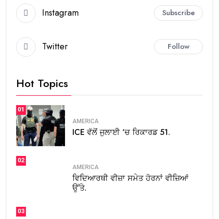
Instagram
Subscribe
Twitter
Follow
Hot Topics
01
AMERICA
ICE ਵੱਲੋਂ ਜੁਲਾਈ ‘ਚ ਰਿਕਾਰਡ 51.
02
AMERICA
ਵਿਦਿਆਰਥੀ ਵੀਜ਼ਾ ਸਮੇਤ ਹੋਰਨਾਂ ਵੀਜ਼ਿਆਂ
ਉੱਤੇ.
03