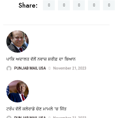
Share:
ਪਾਕਿ ਅਦਾਲਤ ਵੱਲੋਂ ਨਵਾਜ਼ ਸ਼ਰੀਫ਼ ਦਾ ਬਿਆਨ
PUNJAB MAIL USA
November 21, 2023
ਟਰੰਪ ਵੱਲੋਂ ਕਲੋਰਾਡੋ ਚੋਣ ਮਾਮਲੇ ‘ਚ ਜਿੱਤ
PUNJAB MAIL USA
November 21, 2023