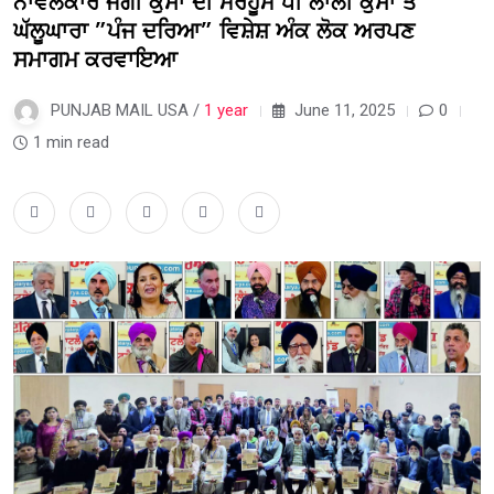
ਨਾਵਲਕਾਰ ਜੱਗੀ ਕੁੱਸਾ ਦੀ ਮਰਹੂਮ ਧੀ ਲਾਲੀ ਕੁੱਸਾ ਤੇ
ਘੱਲੂਘਾਰਾ ”ਪੰਜ ਦਰਿਆ” ਵਿਸ਼ੇਸ਼ ਅੰਕ ਲੋਕ ਅਰਪਣ
ਸਮਾਗਮ ਕਰਵਾਇਆ
PUNJAB MAIL USA /
1 year
June 11, 2025
0
1 min read