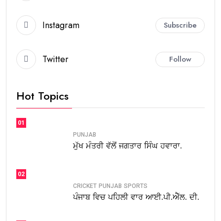
Instagram
Subscribe
Twitter
Follow
Hot Topics
01
PUNJAB
ਮੁੱਖ ਮੰਤਰੀ ਵੱਲੋਂ ਜਗਤਾਰ ਸਿੰਘ ਹਵਾਰਾ.
02
CRICKET
PUNJAB
SPORTS
ਪੰਜਾਬ ਵਿਚ ਪਹਿਲੀ ਵਾਰ ਆਈ.ਪੀ.ਐੱਲ. ਦੀ.