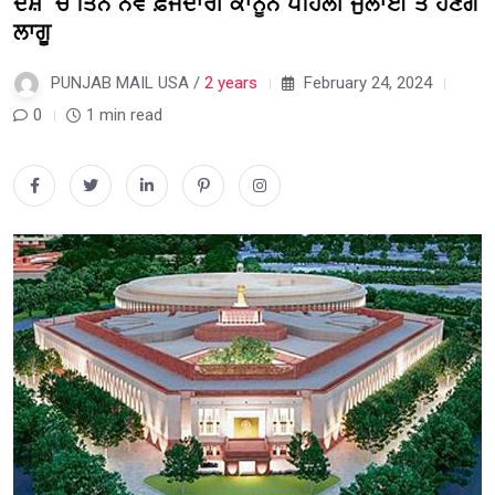
ਦੇਸ਼ ‘ਚ ਤਿੰਨ ਨਵੇਂ ਫ਼ੌਜਦਾਰੀ ਕਾਨੂੰਨ ਪਹਿਲੀ ਜੁਲਾਈ ਤੋਂ ਹੋਣਗੇ
ਲਾਗੂ
PUNJAB MAIL USA /
2 years
February 24, 2024
0
1 min read