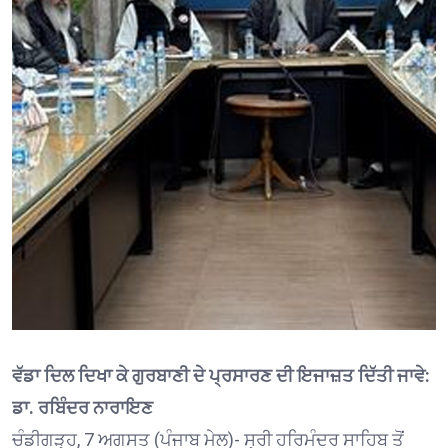
ਵੱਡਾ ਦਿਲ ਦਿਖਾ ਕੇ ਗੁਰਬਾਣੀ ਦੇ ਪ੍ਰਸਾਰਣ ਦੀ ਇਜਾਜ਼ਤ ਦਿੱਤੀ ਜਾਵੇ:
ਡਾ. ਰਬਿੰਦਰ ਨਾਰਾਇਣ
ਚੰਡੀਗੜ੍ਹ, 7 ਅਗਸਤ (ਪੰਜਾਬ ਮੇਲ)- ਸ੍ਰੀ ਹਰਿਮੰਦਰ ਸਾਹਿਬ ਤੋਂ