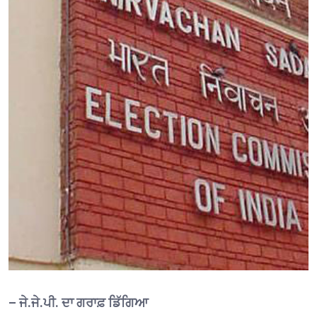
– ਜੇ.ਜੇ.ਪੀ. ਦਾ ਗਰਾਫ਼ ਡਿੱਗਿਆ