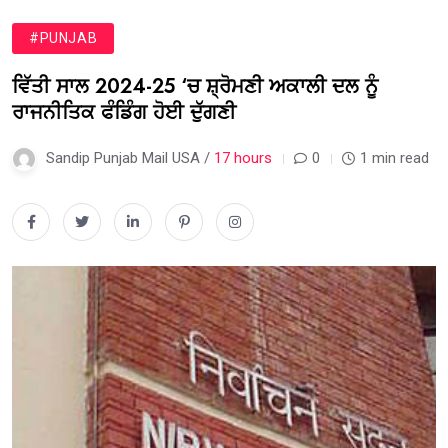
#PUNJAB
ਵਿੱਤੀ ਸਾਲ 2024-25 ‘ਚ ਸ਼੍ਰੋਮਣੀ ਅਕਾਲੀ ਦਲ ਨੂੰ
ਰਾਜਨੀਤਿਕ ਫੰਡਿੰਗ ਹੋਈ ਦੁੱਗਣੀ
Sandip Punjab Mail USA /
17 hours
0
1 min read