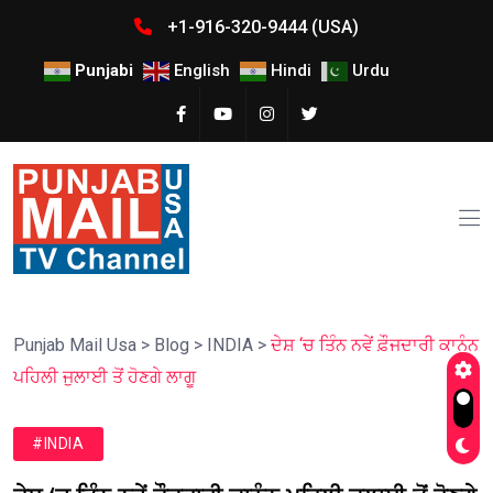
+1-916-320-9444 (USA)
Punjabi
English
Hindi
Urdu
Punjab Mail Usa
>
Blog
>
INDIA
>
ਦੇਸ਼ ‘ਚ ਤਿੰਨ ਨਵੇਂ ਫ਼ੌਜਦਾਰੀ ਕਾਨੂੰਨ
ਪਹਿਲੀ ਜੁਲਾਈ ਤੋਂ ਹੋਣਗੇ ਲਾਗੂ
#INDIA