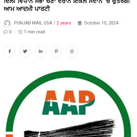
ਦਿੱਲੀ ਵਿਧਾਨ ਸਭਾ ਚੋਣਾਂ ਦੌਰਾਨ ਇਕੱਲੇ ਮੈਦਾਨ ‘ਚ ਉਤਰੇਗੀ
ਆਮ ਆਦਮੀ ਪਾਰਟੀ
PUNJAB MAIL USA /
2 years
October 10, 2024
0
1 min read