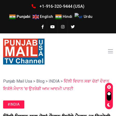
+1-916-320-9444 (USA)
Punjabi
English
Hindi
Urdu
Punjab Mail Usa
>
Blog
>
INDIA
>
ਦਿੱਲੀ ਵਿਧਾਨ ਸਭਾ ਚੋਣਾਂ ਦੌਰਾਨ
ਇਕੱਲੇ ਮੈਦਾਨ ‘ਚ ਉਤਰੇਗੀ ਆਮ ਆਦਮੀ ਪਾਰਟੀ
#INDIA