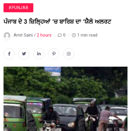
#PUNJAB
ਪੰਜਾਬ ਦੇ 3 ਜ਼ਿਲ੍ਹਿਆਂ ‘ਚ ਬਾਰਿਸ਼ ਦਾ ‘ਯੈਲੋ ਅਲਰਟ
Amit Saini /
2 hours
0
1 min read