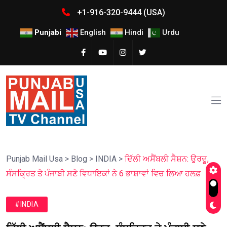
+1-916-320-9444 (USA)
Punjabi
English
Hindi
Urdu
Punjab Mail Usa
>
Blog
>
INDIA
>
ਦਿੱਲੀ ਅਸੈਂਬਲੀ ਸੈਸ਼ਨ: ਉਰਦੂ,
ਸੰਸਕ੍ਰਿਤ ਤੇ ਪੰਜਾਬੀ ਸਣੇ ਵਿਧਾਇਕਾਂ ਨੇ 6 ਭਾਸ਼ਾਵਾਂ ਵਿਚ ਲਿਆ ਹਲਫ਼
#INDIA