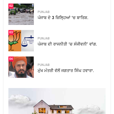
02
PUNJAB
ਪੰਜਾਬ ਦੇ 3 ਜ਼ਿਲ੍ਹਿਆਂ ‘ਚ ਬਾਰਿਸ਼.
03
PUNJAB
ਪੰਜਾਬ ਦੀ ਰਾਜਨੀਤੀ ‘ਚ ਸੰਜੀਵਨੀ’ ਵਾਂਗ.
04
PUNJAB
ਮੁੱਖ ਮੰਤਰੀ ਵੱਲੋਂ ਜਗਤਾਰ ਸਿੰਘ ਹਵਾਰਾ.