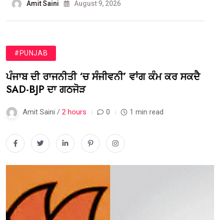
Amit Saini
August 9, 2026
#PUNJAB
ਪੰਜਾਬ ਦੀ ਰਾਜਨੀਤੀ ‘ਚ ਸੰਜੀਵਨੀ’ ਵਾਂਗ ਕੰਮ ਕਰ ਸਕਦੈ
SAD-BJP ਦਾ ਗਠਜੋੜ
Amit Saini /
2 hours
0
1 min read