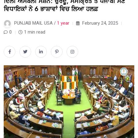
ਦਿੱਲੀ ਅਸੈਂਬਲੀ ਸੈਸ਼ਨ: ਉਰਦੂ, ਸੰਸਕ੍ਰਿਤ ਤੇ ਪੰਜਾਬੀ ਸਣੇ
ਵਿਧਾਇਕਾਂ ਨੇ 6 ਭਾਸ਼ਾਵਾਂ ਵਿਚ ਲਿਆ ਹਲਫ਼
PUNJAB MAIL USA /
1 year
February 24, 2025
0
1 min read