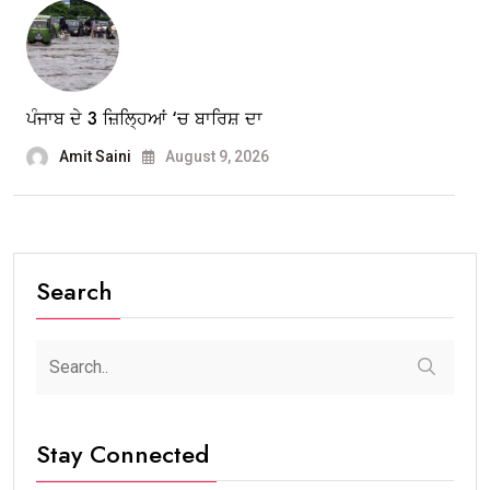
ਪੰਜਾਬ ਦੇ 3 ਜ਼ਿਲ੍ਹਿਆਂ ‘ਚ ਬਾਰਿਸ਼ ਦਾ
Amit Saini
August 9, 2026
Search
Stay Connected