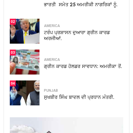
ਭਾਰਤੀ ਸਮੇਤ 25 ਅਮਰੀਕੀ ਨਾਗਰਿਕਾਂ ਨੂੰ.
02
AMERICA
ਟਰੰਪ ਪ੍ਰਸ਼ਾਸਨ ਦੁਆਰਾ ਗ੍ਰੀਨ ਕਾਰਡ
ਅਰਜੀਆਂ.
03
AMERICA
ਗ੍ਰੀਨ ਕਾਰਡ ਹੋਲਡਰ ਸਾਵਧਾਨ: ਅਮਰੀਕਾ ਤੋਂ.
04
PUNJAB
ਸੁਖਬੀਰ ਸਿੰਘ ਬਾਦਲ ਦੀ ਪ੍ਰਧਾਨ ਮੰਤਰੀ.