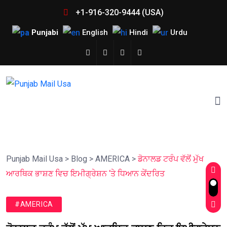
+1-916-320-9444 (USA)
Punjabi
English
Hindi
Urdu
Punjab Mail Usa
>
Blog
>
AMERICA
>
ਡੋਨਾਲਡ ਟਰੰਪ ਵੱਲੋਂ ਮੁੱਖ
ਆਰਥਿਕ ਭਾਸ਼ਣ ਵਿਚ ਇਮੀਗ੍ਰੇਸ਼ਨ ‘ਤੇ ਧਿਆਨ ਕੇਂਦਰਿਤ
#AMERICA