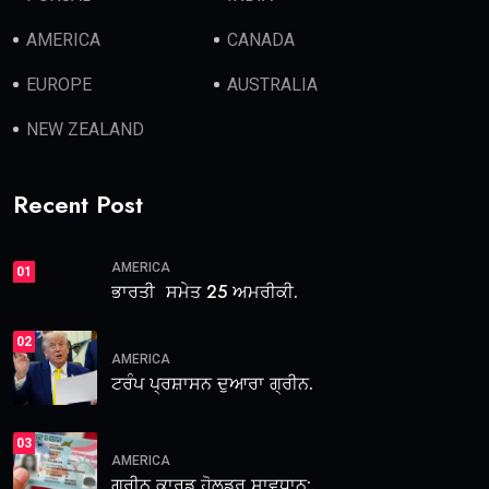
AMERICA
CANADA
EUROPE
AUSTRALIA
NEW ZEALAND
Recent Post
AMERICA
01
ਭਾਰਤੀ ਸਮੇਤ 25 ਅਮਰੀਕੀ.
02
AMERICA
ਟਰੰਪ ਪ੍ਰਸ਼ਾਸਨ ਦੁਆਰਾ ਗ੍ਰੀਨ.
03
AMERICA
ਗ੍ਰੀਨ ਕਾਰਡ ਹੋਲਡਰ ਸਾਵਧਾਨ:.