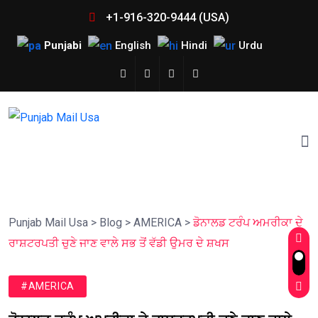
+1-916-320-9444 (USA)
Punjabi
English
Hindi
Urdu
Punjab Mail Usa
>
Blog
>
AMERICA
>
ਡੋਨਾਲਡ ਟਰੰਪ ਅਮਰੀਕਾ ਦੇ
ਰਾਸ਼ਟਰਪਤੀ ਚੁਣੇ ਜਾਣ ਵਾਲੇ ਸਭ ਤੋਂ ਵੱਡੀ ਉਮਰ ਦੇ ਸ਼ਖਸ
#AMERICA