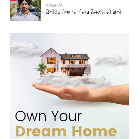
AMERICA
ਕੈਲੀਫੋਰਨੀਆ ‘ਚ ਪੰਜਾਬ ਨੌਜਵਾਨ ਦੀ ਗੋਲੀ.