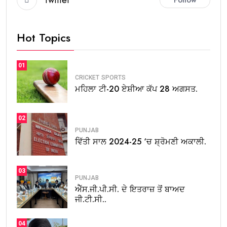
Hot Topics
01
CRICKET
SPORTS
ਮਹਿਲਾ ਟੀ-20 ਏਸ਼ੀਆ ਕੱਪ 28 ਅਗਸਤ.
02
PUNJAB
ਵਿੱਤੀ ਸਾਲ 2024-25 ‘ਚ ਸ਼੍ਰੋਮਣੀ ਅਕਾਲੀ.
03
PUNJAB
ਐੱਸ.ਜੀ.ਪੀ.ਸੀ. ਦੇ ਇਤਰਾਜ਼ ਤੋਂ ਬਾਅਦ
ਜੀ.ਟੀ.ਸੀ..
04