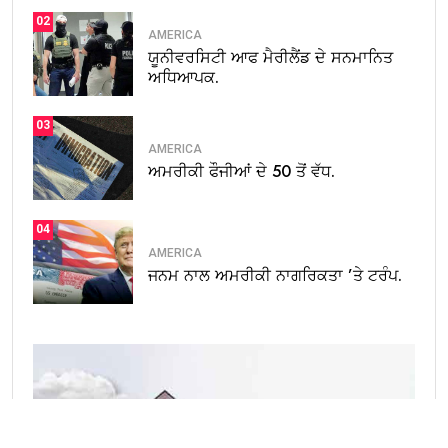
02
AMERICA
ਯੂਨੀਵਰਸਿਟੀ ਆਫ ਮੈਰੀਲੈਂਡ ਦੇ ਸਨਮਾਨਿਤ
ਅਧਿਆਪਕ.
03
AMERICA
ਅਮਰੀਕੀ ਫੌਜੀਆਂ ਦੇ 50 ਤੋਂ ਵੱਧ.
04
AMERICA
ਜਨਮ ਨਾਲ ਅਮਰੀਕੀ ਨਾਗਰਿਕਤਾ ’ਤੇ ਟਰੰਪ.