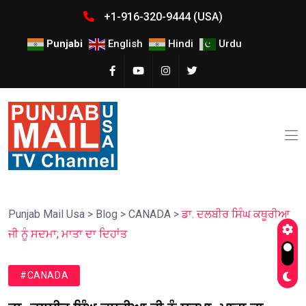
+1-916-320-9444 (USA)
Punjabi
English
Hindi
Urdu
Punjab Mail Usa
>
Blog
>
CANADA
>
ਡਾ. ਦਲਬੀਰ ਸਿੰਘ ਕਥੂਰੀਆ
ਜੀ ਨੂੰ ਸਦਮਾ; ਮਾਤਾ ਦਾ ਦਿਹਾਂਤ
#CANADA