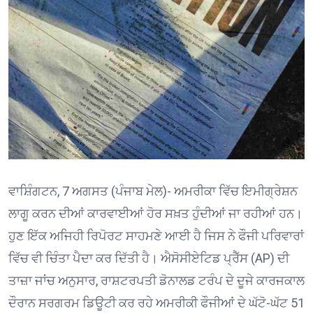
ਵਾਸ਼ਿੰਗਟਨ, 7 ਅਗਸਤ (ਪੰਜਾਬ ਮੇਲ)- ਅਮਰੀਕਾ ਵਿੱਚ ਇਮੀਗ੍ਰੇਸ਼ਨ
ਲਾਗੂ ਕਰਨ ਦੀਆਂ ਕਾਰਵਾਈਆਂ ਹੋਰ ਸਖ਼ਤ ਹੁੰਦੀਆਂ ਜਾ ਰਹੀਆਂ ਹਨ।
ਹੁਣ ਇੱਕ ਅਜਿਹੀ ਰਿਪੋਰਟ ਸਾਹਮਣੇ ਆਈ ਹੈ ਜਿਸ ਨੇ ਫੌਜੀ ਪਰਿਵਾਰਾਂ
ਵਿੱਚ ਵੀ ਚਿੰਤਾ ਪੈਦਾ ਕਰ ਦਿੱਤੀ ਹੈ। ਐਸੋਸੀਏਟਿਡ ਪ੍ਰੈੱਸ (AP) ਦੀ
ਤਾਜ਼ਾ ਜਾਂਚ ਅਨੁਸਾਰ, ਰਾਸ਼ਟਰਪਤੀ ਡੋਨਾਲਡ ਟਰੰਪ ਦੇ ਦੂਜੇ ਕਾਰਜਕਾਲ
ਦੌਰਾਨ ਸਰਗਰਮ ਡਿਊਟੀ ਕਰ ਰਹੇ ਅਮਰੀਕੀ ਫੌਜੀਆਂ ਦੇ ਘੱਟੋ-ਘੱਟ 51