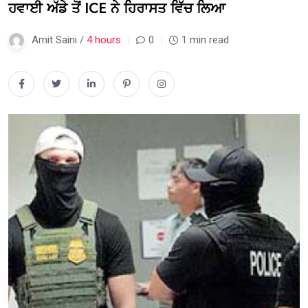
ਹਵਾਈ ਅੱਡੇ ਤੋਂ ICE ਨੇ ਹਿਰਾਸਤ ਵਿੱਚ ਲਿਆ
Amit Saini /
4 hours
0
1 min read