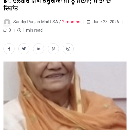
ਡਾ. ਦਲਬੀਰ ਸਿੰਘ ਕਥੂਰੀਆ ਜੀ ਨੂੰ ਸਦਮਾ; ਮਾਤਾ ਦਾ
ਦਿਹਾਂਤ
Sandip Punjab Mail USA /
2 months
June 23, 2026
0
1 min read