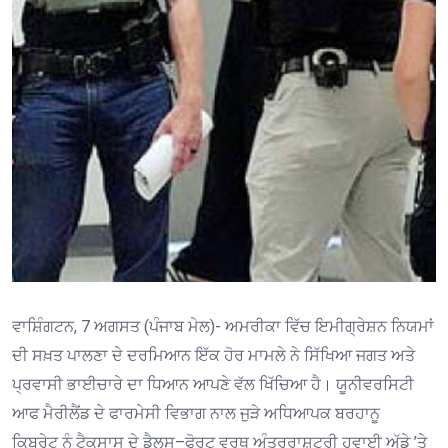
ਵਾਸ਼ਿੰਗਟਨ, 7 ਅਗਸਤ (ਪੰਜਾਬ ਮੇਲ)- ਅਮਰੀਕਾ ਵਿੱਚ ਇਮੀਗ੍ਰੇਸ਼ਨ ਨਿਯਮਾਂ
ਦੀ ਸਖ਼ਤ ਪਾਲਣਾ ਦੇ ਦਰਮਿਆਨ ਇੱਕ ਹੋਰ ਮਾਮਲੇ ਨੇ ਸਿੱਖਿਆ ਜਗਤ ਅਤੇ
ਪ੍ਰਵਾਸੀ ਭਾਈਚਾਰੇ ਦਾ ਧਿਆਨ ਆਪਣੇ ਵੱਲ ਖਿੱਚਿਆ ਹੈ। ਯੂਨੀਵਰਸਿਟੀ
ਆਫ ਮੈਰੀਲੈਂਡ ਦੇ ਫਾਰਮੇਸੀ ਵਿਭਾਗ ਨਾਲ ਜੁੜੇ ਅਧਿਆਪਕ ਬਰਹਾਨੂ
ਕਿਬਰੇਟ ਨੂੰ ਟੈਕਸਾਸ ਦੇ ਡੈਲਸ–ਫੋਰਟ ਵਰਥ ਅੰਤਰਰਾਸ਼ਟਰੀ ਹਵਾਈ ਅੱਡੇ ’ਤੇ