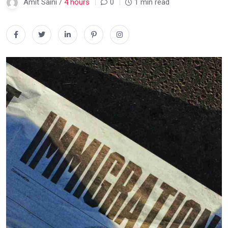
Amit Saini /
4 hours
0
1 min read