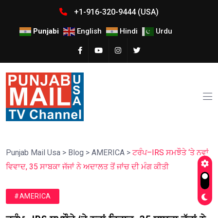
+1-916-320-9444 (USA)
Punjabi
English
Hindi
Urdu
Punjab Mail Usa
>
Blog
>
AMERICA
>
ਟਰੰਪ–IRS ਸਮਝੌਤੇ ‘ਤੇ ਨਵਾਂ
ਵਿਵਾਦ, 35 ਸਾਬਕਾ ਜੱਜਾਂ ਨੇ ਅਦਾਲਤ ਤੋਂ ਜਾਂਚ ਦੀ ਮੰਗ ਕੀਤੀ
#AMERICA