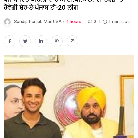
ਹੋਵੇਗੀ ਸ਼ੇਰ-ਏ-ਪੰਜਾਬ ਟੀ-20 ਲੀਗ
Sandip Punjab Mail USA /
4 hours
0
1 min read