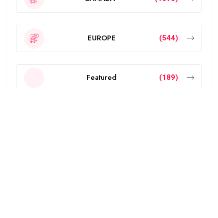
EUROPE
(544)
Featured
(189)
INDIA
(2297)
NEW ZEALAND
(18)
OTHERS
(785)