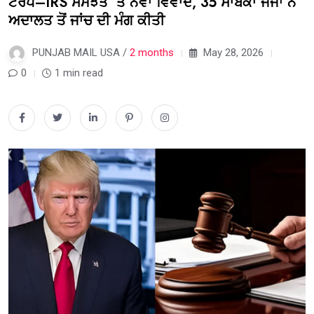
ਟਰੰਪ–IRS ਸਮਝੌਤੇ ‘ਤੇ ਨਵਾਂ ਵਿਵਾਦ, 35 ਸਾਬਕਾ ਜੱਜਾਂ ਨੇ
ਅਦਾਲਤ ਤੋਂ ਜਾਂਚ ਦੀ ਮੰਗ ਕੀਤੀ
PUNJAB MAIL USA /
2 months
May 28, 2026
0
1 min read