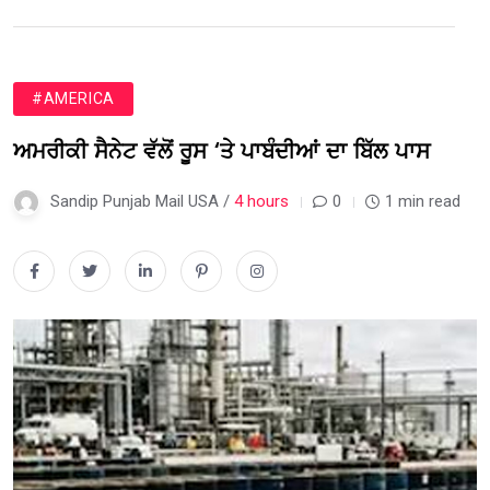
#AMERICA
ਅਮਰੀਕੀ ਸੈਨੇਟ ਵੱਲੋਂ ਰੂਸ ‘ਤੇ ਪਾਬੰਦੀਆਂ ਦਾ ਬਿੱਲ ਪਾਸ
Sandip Punjab Mail USA /
4 hours
0
1 min read