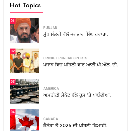
Hot Topics
01
PUNJAB
ਮੁੱਖ ਮੰਤਰੀ ਵੱਲੋਂ ਜਗਤਾਰ ਸਿੰਘ ਹਵਾਰਾ.
02
CRICKET
PUNJAB
SPORTS
ਪੰਜਾਬ ਵਿਚ ਪਹਿਲੀ ਵਾਰ ਆਈ.ਪੀ.ਐੱਲ. ਦੀ.
03
AMERICA
ਅਮਰੀਕੀ ਸੈਨੇਟ ਵੱਲੋਂ ਰੂਸ ‘ਤੇ ਪਾਬੰਦੀਆਂ.
04
CANADA
ਕੈਨੇਡਾ ਤੋਂ 2026 ਦੀ ਪਹਿਲੀ ਛਿਮਾਹੀ.