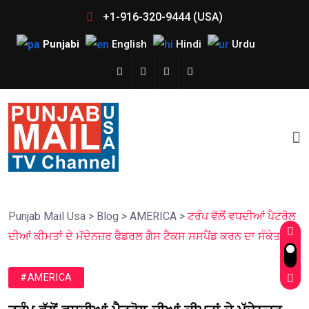
+1-916-320-9444 (USA)
Punjabi
English
Hindi
Urdu
Punjab Mail Usa
>
Blog
>
AMERICA
>
ਟਰੰਪ ਵੱਲੋਂ ਵਧਦੀਆਂ ਪੈਟਰੋਲ
ਦੀਆਂ ਕੀਮਤਾਂ ਦੇ ਮੱਦੇਨਜ਼ਰ ਫੈਡਰਲ ਗੈਸ ਟੈਕਸ ਸਸਪੈਂਡ ਕਰਨ ਦਾ ਸੰਕੇਤ
#AMERICA