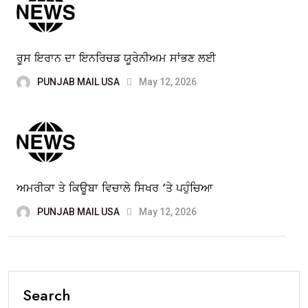
ਰੂਸ ਇਰਾਨ ਦਾ ਇਨਰਿਚਡ ਯੂਰੇਨੀਅਮ ਸਾਂਭਣ ਲਈ
PUNJAB MAIL USA
May 12, 2026
ਅਮਰੀਕਾ ਤੇ ਕਿਊਬਾ ਵਿਚਾਲੇ ਸਿਖਰ ‘ਤੇ ਪਹੁੰਚਿਆ
PUNJAB MAIL USA
May 12, 2026
Search