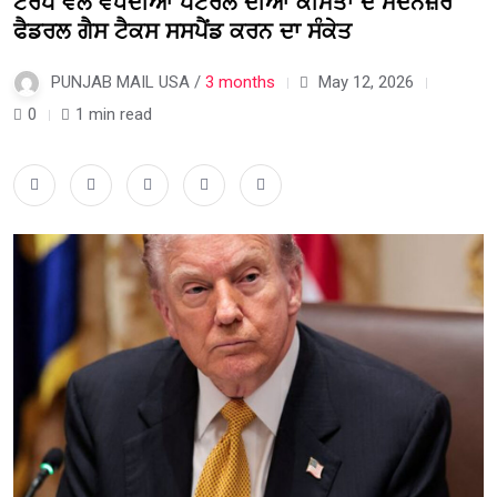
ਟਰੰਪ ਵੱਲੋਂ ਵਧਦੀਆਂ ਪੈਟਰੋਲ ਦੀਆਂ ਕੀਮਤਾਂ ਦੇ ਮੱਦੇਨਜ਼ਰ
ਫੈਡਰਲ ਗੈਸ ਟੈਕਸ ਸਸਪੈਂਡ ਕਰਨ ਦਾ ਸੰਕੇਤ
PUNJAB MAIL USA /
3 months
May 12, 2026
0
1 min read