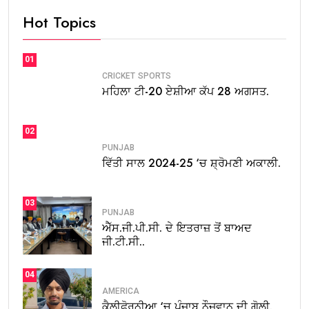
Hot Topics
01
CRICKET
SPORTS
ਮਹਿਲਾ ਟੀ-20 ਏਸ਼ੀਆ ਕੱਪ 28 ਅਗਸਤ.
02
PUNJAB
ਵਿੱਤੀ ਸਾਲ 2024-25 ‘ਚ ਸ਼੍ਰੋਮਣੀ ਅਕਾਲੀ.
03
PUNJAB
ਐੱਸ.ਜੀ.ਪੀ.ਸੀ. ਦੇ ਇਤਰਾਜ਼ ਤੋਂ ਬਾਅਦ
ਜੀ.ਟੀ.ਸੀ..
04
AMERICA
ਕੈਲੀਫੋਰਨੀਆ ‘ਚ ਪੰਜਾਬ ਨੌਜਵਾਨ ਦੀ ਗੋਲੀ.