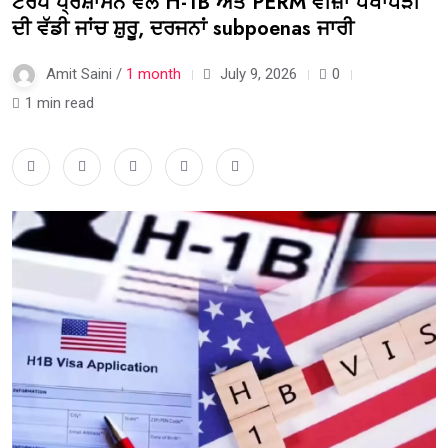
ਟਰੰਪ ਪ੍ਰਸ਼ਾਸਨ ਵੱਲੋਂ H-1B ਅਤੇ PERM ਵੀਜ਼ਾ ਧੋਖਾਧੜੀ
ਦੀ ਵੱਡੀ ਜਾਂਚ ਸ਼ੁਰੂ, ਦਰਜਨਾਂ subpoenas ਜਾਰੀ
Amit Saini /
1 month
July 9, 2026
0
1 min read