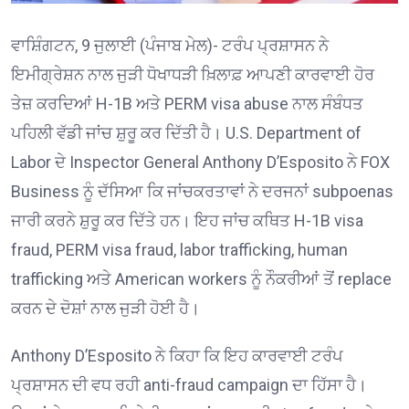
ਵਾਸ਼ਿੰਗਟਨ, 9 ਜੁਲਾਈ (ਪੰਜਾਬ ਮੇਲ)- ਟਰੰਪ ਪ੍ਰਸ਼ਾਸਨ ਨੇ
ਇਮੀਗ੍ਰੇਸ਼ਨ ਨਾਲ ਜੁੜੀ ਧੋਖਾਧੜੀ ਖ਼ਿਲਾਫ਼ ਆਪਣੀ ਕਾਰਵਾਈ ਹੋਰ
ਤੇਜ਼ ਕਰਦਿਆਂ H-1B ਅਤੇ PERM visa abuse ਨਾਲ ਸੰਬੰਧਤ
ਪਹਿਲੀ ਵੱਡੀ ਜਾਂਚ ਸ਼ੁਰੂ ਕਰ ਦਿੱਤੀ ਹੈ। U.S. Department of
Labor ਦੇ Inspector General Anthony D’Esposito ਨੇ FOX
Business ਨੂੰ ਦੱਸਿਆ ਕਿ ਜਾਂਚਕਰਤਾਵਾਂ ਨੇ ਦਰਜਨਾਂ subpoenas
ਜਾਰੀ ਕਰਨੇ ਸ਼ੁਰੂ ਕਰ ਦਿੱਤੇ ਹਨ। ਇਹ ਜਾਂਚ ਕਥਿਤ H-1B visa
fraud, PERM visa fraud, labor trafficking, human
trafficking ਅਤੇ American workers ਨੂੰ ਨੌਕਰੀਆਂ ਤੋਂ replace
ਕਰਨ ਦੇ ਦੋਸ਼ਾਂ ਨਾਲ ਜੁੜੀ ਹੋਈ ਹੈ।
Anthony D’Esposito ਨੇ ਕਿਹਾ ਕਿ ਇਹ ਕਾਰਵਾਈ ਟਰੰਪ
ਪ੍ਰਸ਼ਾਸਨ ਦੀ ਵਧ ਰਹੀ anti-fraud campaign ਦਾ ਹਿੱਸਾ ਹੈ।