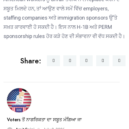
ਸਬੂਤ ਮਿਲਦੇ ਹਨ, ਤਾਂ ਆਉਣ ਵਾਲੇ ਸਮੇਂ ਵਿੱਚ employers,
staffing companies ਅਤੇ immigration sponsors ਉੱਤੇ
ਸਖ਼ਤ ਕਾਰਵਾਈ ਹੋ ਸਕਦੀ ਹੈ। ਇਸ ਨਾਲ H-1B ਅਤੇ PERM
sponsorship rules ਹੋਰ ਕੜੇ ਹੋਣ ਦੀ ਸੰਭਾਵਨਾ ਵੀ ਵੱਧ ਸਕਦੀ ਹੈ।
Share:
Voters ਤੋਂ ਨਾਗਰਿਕਤਾ ਦਾ ਸਬੂਤ ਮੰਗਿਆ ਜਾ