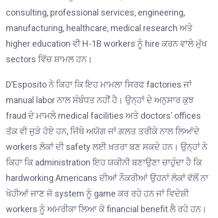
consulting, professional services, engineering,
manufacturing, healthcare, medical research ਅਤੇ
higher education ਵੀ H-1B workers ਨੂੰ hire ਕਰਨ ਵਾਲੇ ਮੁੱਖ
sectors ਵਿੱਚ ਸ਼ਾਮਲ ਹਨ।
D’Esposito ਨੇ ਕਿਹਾ ਕਿ ਇਹ ਮਾਮਲਾ ਸਿਰਫ factories ਜਾਂ
manual labor ਨਾਲ ਸੰਬੰਧਤ ਨਹੀਂ ਹੈ। ਉਨ੍ਹਾਂ ਦੇ ਅਨੁਸਾਰ ਕੁਝ
fraud ਦੇ ਮਾਮਲੇ medical facilities ਅਤੇ doctors’ offices
ਤੱਕ ਵੀ ਜੁੜੇ ਹੋਏ ਹਨ, ਜਿੱਥੇ ਅਯੋਗ ਜਾਂ ਗਲਤ ਤਰੀਕੇ ਨਾਲ ਲਿਆਂਦੇ
workers ਲੋਕਾਂ ਦੀ safety ਲਈ ਖ਼ਤਰਾ ਬਣ ਸਕਦੇ ਹਨ। ਉਨ੍ਹਾਂ ਨੇ
ਕਿਹਾ ਕਿ administration ਇਹ ਯਕੀਨੀ ਬਣਾਉਣਾ ਚਾਹੁੰਦਾ ਹੈ ਕਿ
hardworking Americans ਦੀਆਂ ਨੌਕਰੀਆਂ ਉਹਨਾਂ ਲੋਕਾਂ ਵੱਲੋਂ ਨਾ
ਖੋਹੀਆਂ ਜਾਣ ਜੋ system ਨੂੰ game ਕਰ ਰਹੇ ਹਨ ਜਾਂ ਵਿਦੇਸ਼ੀ
workers ਨੂੰ ਅਮਰੀਕਾ ਲਿਆ ਕੇ financial benefit ਲੈ ਰਹੇ ਹਨ।