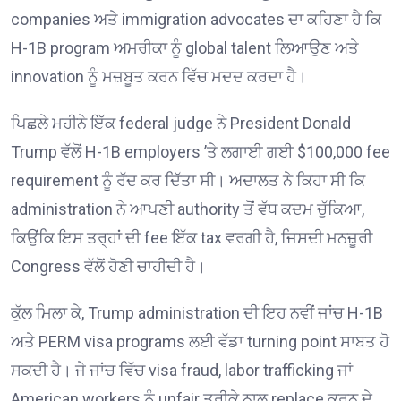
companies ਅਤੇ immigration advocates ਦਾ ਕਹਿਣਾ ਹੈ ਕਿ
H-1B program ਅਮਰੀਕਾ ਨੂੰ global talent ਲਿਆਉਣ ਅਤੇ
innovation ਨੂੰ ਮਜ਼ਬੂਤ ਕਰਨ ਵਿੱਚ ਮਦਦ ਕਰਦਾ ਹੈ।
ਪਿਛਲੇ ਮਹੀਨੇ ਇੱਕ federal judge ਨੇ President Donald
Trump ਵੱਲੋਂ H-1B employers ’ਤੇ ਲਗਾਈ ਗਈ $100,000 fee
requirement ਨੂੰ ਰੱਦ ਕਰ ਦਿੱਤਾ ਸੀ। ਅਦਾਲਤ ਨੇ ਕਿਹਾ ਸੀ ਕਿ
administration ਨੇ ਆਪਣੀ authority ਤੋਂ ਵੱਧ ਕਦਮ ਚੁੱਕਿਆ,
ਕਿਉਂਕਿ ਇਸ ਤਰ੍ਹਾਂ ਦੀ fee ਇੱਕ tax ਵਰਗੀ ਹੈ, ਜਿਸਦੀ ਮਨਜ਼ੂਰੀ
Congress ਵੱਲੋਂ ਹੋਣੀ ਚਾਹੀਦੀ ਹੈ।
ਕੁੱਲ ਮਿਲਾ ਕੇ, Trump administration ਦੀ ਇਹ ਨਵੀਂ ਜਾਂਚ H-1B
ਅਤੇ PERM visa programs ਲਈ ਵੱਡਾ turning point ਸਾਬਤ ਹੋ
ਸਕਦੀ ਹੈ। ਜੇ ਜਾਂਚ ਵਿੱਚ visa fraud, labor trafficking ਜਾਂ
American workers ਨੂੰ unfair ਤਰੀਕੇ ਨਾਲ replace ਕਰਨ ਦੇ