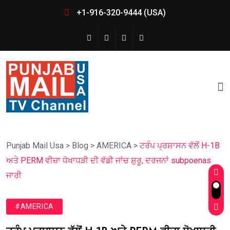
+1-916-320-9444 (USA)
Punjab Mail Usa
>
Blog
>
AMERICA
>
ਟਰੰਪ ਪ੍ਰਸ਼ਾਸਨ ਵੱਲੋਂ H-1B
ਅਤੇ PERM ਵੀਜ਼ਾ ਧੋਖਾਧੜੀ ਦੀ ਵੱਡੀ ਜਾਂਚ ਸ਼ੁਰੂ, ਦਰਜਨਾਂ subpoenas
ਜਾਰੀ
#AMERICA