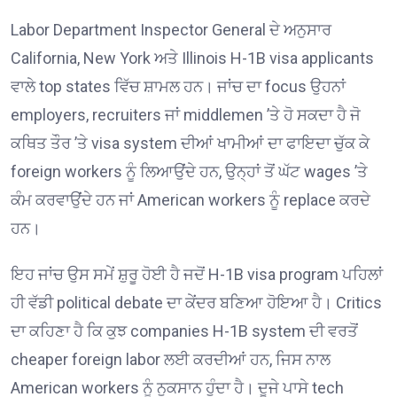
Labor Department Inspector General ਦੇ ਅਨੁਸਾਰ
California, New York ਅਤੇ Illinois H-1B visa applicants
ਵਾਲੇ top states ਵਿੱਚ ਸ਼ਾਮਲ ਹਨ। ਜਾਂਚ ਦਾ focus ਉਹਨਾਂ
employers, recruiters ਜਾਂ middlemen ’ਤੇ ਹੋ ਸਕਦਾ ਹੈ ਜੋ
ਕਥਿਤ ਤੌਰ ’ਤੇ visa system ਦੀਆਂ ਖਾਮੀਆਂ ਦਾ ਫਾਇਦਾ ਚੁੱਕ ਕੇ
foreign workers ਨੂੰ ਲਿਆਉਂਦੇ ਹਨ, ਉਨ੍ਹਾਂ ਤੋਂ ਘੱਟ wages ’ਤੇ
ਕੰਮ ਕਰਵਾਉਂਦੇ ਹਨ ਜਾਂ American workers ਨੂੰ replace ਕਰਦੇ
ਹਨ।
ਇਹ ਜਾਂਚ ਉਸ ਸਮੇਂ ਸ਼ੁਰੂ ਹੋਈ ਹੈ ਜਦੋਂ H-1B visa program ਪਹਿਲਾਂ
ਹੀ ਵੱਡੀ political debate ਦਾ ਕੇਂਦਰ ਬਣਿਆ ਹੋਇਆ ਹੈ। Critics
ਦਾ ਕਹਿਣਾ ਹੈ ਕਿ ਕੁਝ companies H-1B system ਦੀ ਵਰਤੋਂ
cheaper foreign labor ਲਈ ਕਰਦੀਆਂ ਹਨ, ਜਿਸ ਨਾਲ
American workers ਨੂੰ ਨੁਕਸਾਨ ਹੁੰਦਾ ਹੈ। ਦੂਜੇ ਪਾਸੇ tech