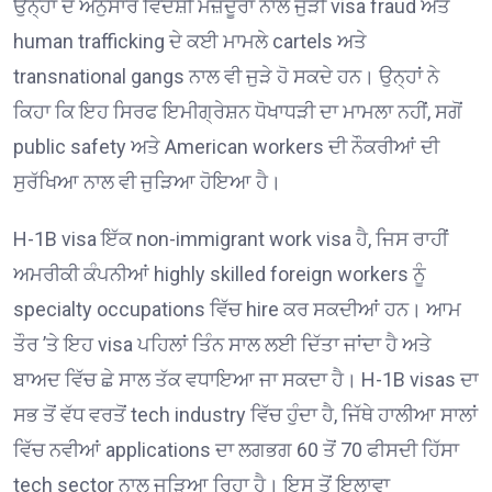
ਉਨ੍ਹਾਂ ਦੇ ਅਨੁਸਾਰ ਵਿਦੇਸ਼ੀ ਮਜ਼ਦੂਰਾਂ ਨਾਲ ਜੁੜੀ visa fraud ਅਤੇ
human trafficking ਦੇ ਕਈ ਮਾਮਲੇ cartels ਅਤੇ
transnational gangs ਨਾਲ ਵੀ ਜੁੜੇ ਹੋ ਸਕਦੇ ਹਨ। ਉਨ੍ਹਾਂ ਨੇ
ਕਿਹਾ ਕਿ ਇਹ ਸਿਰਫ ਇਮੀਗ੍ਰੇਸ਼ਨ ਧੋਖਾਧੜੀ ਦਾ ਮਾਮਲਾ ਨਹੀਂ, ਸਗੋਂ
public safety ਅਤੇ American workers ਦੀ ਨੌਕਰੀਆਂ ਦੀ
ਸੁਰੱਖਿਆ ਨਾਲ ਵੀ ਜੁੜਿਆ ਹੋਇਆ ਹੈ।
H-1B visa ਇੱਕ non-immigrant work visa ਹੈ, ਜਿਸ ਰਾਹੀਂ
ਅਮਰੀਕੀ ਕੰਪਨੀਆਂ highly skilled foreign workers ਨੂੰ
specialty occupations ਵਿੱਚ hire ਕਰ ਸਕਦੀਆਂ ਹਨ। ਆਮ
ਤੌਰ ’ਤੇ ਇਹ visa ਪਹਿਲਾਂ ਤਿੰਨ ਸਾਲ ਲਈ ਦਿੱਤਾ ਜਾਂਦਾ ਹੈ ਅਤੇ
ਬਾਅਦ ਵਿੱਚ ਛੇ ਸਾਲ ਤੱਕ ਵਧਾਇਆ ਜਾ ਸਕਦਾ ਹੈ। H-1B visas ਦਾ
ਸਭ ਤੋਂ ਵੱਧ ਵਰਤੋਂ tech industry ਵਿੱਚ ਹੁੰਦਾ ਹੈ, ਜਿੱਥੇ ਹਾਲੀਆ ਸਾਲਾਂ
ਵਿੱਚ ਨਵੀਆਂ applications ਦਾ ਲਗਭਗ 60 ਤੋਂ 70 ਫੀਸਦੀ ਹਿੱਸਾ
tech sector ਨਾਲ ਜੁੜਿਆ ਰਿਹਾ ਹੈ। ਇਸ ਤੋਂ ਇਲਾਵਾ