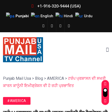
+1-916-320-9444 (USA)
Punjabi
English
Hindi
Urdu
Punjab Mail Usa
>
Blog
>
AMERICA
>
ਟਰੰਪ ਪ੍ਰਸ਼ਾਸਨ ਦੀ ਸਖਤੀ
ਕਾਰਨ ਕਾਨੂੰਨੀ ਇਮੀਗ੍ਰੇਸ਼ਨ ਵੀ ਹੋ ਰਹੀ ਪ੍ਰਭਾਵਿਤ
#AMERICA