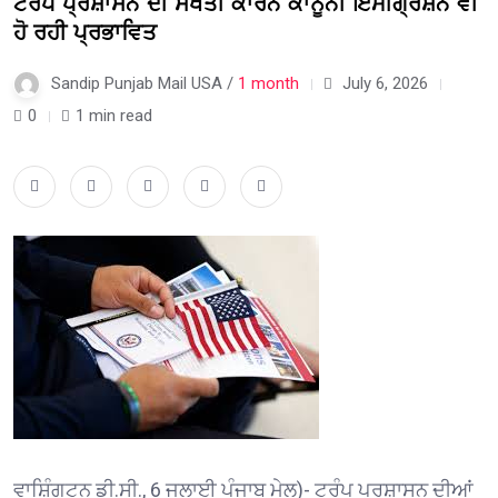
ਟਰੰਪ ਪ੍ਰਸ਼ਾਸਨ ਦੀ ਸਖਤੀ ਕਾਰਨ ਕਾਨੂੰਨੀ ਇਮੀਗ੍ਰੇਸ਼ਨ ਵੀ
ਹੋ ਰਹੀ ਪ੍ਰਭਾਵਿਤ
Sandip Punjab Mail USA /
1 month
July 6, 2026
0
1 min read
ਵਾਸ਼ਿੰਗਟਨ ਡੀ.ਸੀ., 6 ਜੁਲਾਈ ਪੰਜਾਬ ਮੇਲ)- ਟਰੰਪ ਪ੍ਰਸ਼ਾਸਨ ਦੀਆਂ