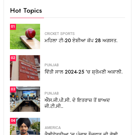
Hot Topics
01
CRICKET
SPORTS
ਮਹਿਲਾ ਟੀ-20 ਏਸ਼ੀਆ ਕੱਪ 28 ਅਗਸਤ.
02
PUNJAB
ਵਿੱਤੀ ਸਾਲ 2024-25 ‘ਚ ਸ਼੍ਰੋਮਣੀ ਅਕਾਲੀ.
03
PUNJAB
ਐੱਸ.ਜੀ.ਪੀ.ਸੀ. ਦੇ ਇਤਰਾਜ਼ ਤੋਂ ਬਾਅਦ
ਜੀ.ਟੀ.ਸੀ..
04
AMERICA
ਕੈਲੀਫੋਰਨੀਆ ‘ਚ ਪੰਜਾਬ ਨੌਜਵਾਨ ਦੀ ਗੋਲੀ.