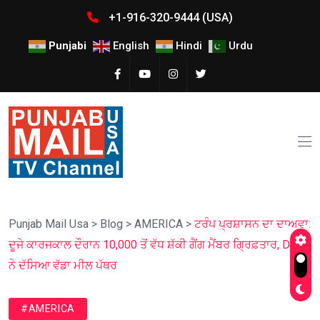
+1-916-320-9444 (USA)
Punjabi
English
Hindi
Urdu
Punjab Mail Usa
>
Blog
>
AMERICA
>
ਟਰੰਪ ਪ੍ਰਸ਼ਾਸਨ ਦਾ ਦਾਅਵਾ:
ਦੂਜੇ ਕਾਰਜਕਾਲ ਦੌਰਾਨ 10,000 ਤੋਂ ਵੱਧ ਸ਼ੱਕੀ ਗੈਂਗ ਮੈਂਬਰ ਗ੍ਰਿਫ਼ਤਾਰ, DHS
ਨੇ ਦੱਸਿਆ ਵੱਡਾ ਮੀਲ ਪੱਥਰ
#AMERICA