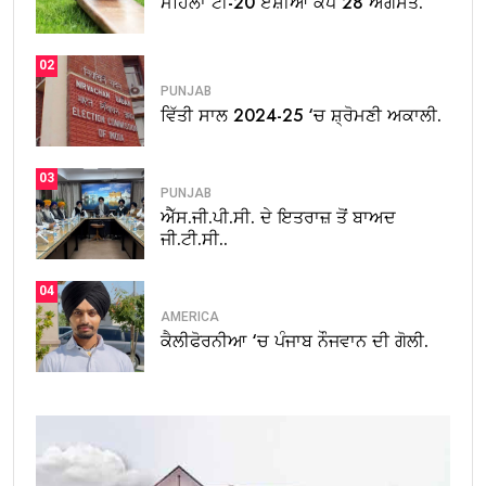
ਮਹਿਲਾ ਟੀ-20 ਏਸ਼ੀਆ ਕੱਪ 28 ਅਗਸਤ.
02
PUNJAB
ਵਿੱਤੀ ਸਾਲ 2024-25 ‘ਚ ਸ਼੍ਰੋਮਣੀ ਅਕਾਲੀ.
03
PUNJAB
ਐੱਸ.ਜੀ.ਪੀ.ਸੀ. ਦੇ ਇਤਰਾਜ਼ ਤੋਂ ਬਾਅਦ
ਜੀ.ਟੀ.ਸੀ..
04
AMERICA
ਕੈਲੀਫੋਰਨੀਆ ‘ਚ ਪੰਜਾਬ ਨੌਜਵਾਨ ਦੀ ਗੋਲੀ.