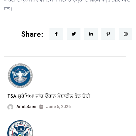
ਹਨ।
Share:
TSA ਸੁਰੱਖਿਆ ਜਾਂਚ ਦੌਰਾਨ ਮੋਬਾਈਲ ਫੋਨ ਚੋਰੀ
Amit Saini
June 5, 2026