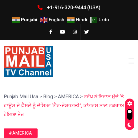
+1-916-320-9444 (USA)
Punjabi
English
Hindi
Urdu
Punjab Mail Usa
>
Blog
>
AMERICA
>
ਟਰੰਪ ਨੇ ਇਰਾਨ ਮੁੱਦੇ ‘ਤੇ
ਹਾਊਸ ਦੇ ਫ਼ੈਸਲੇ ਨੂੰ ਦੱਸਿਆ “ਗੈਰ-ਦੇਸ਼ਭਗਤੀ”, ਕਾਂਗਰਸ ਨਾਲ ਟਕਰਾਅ
ਹੋਇਆ ਤੇਜ਼
#AMERICA