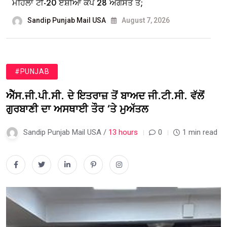
ਮਹਿਲਾ ਟੀ-20 ਏਸ਼ੀਆ ਕੱਪ 28 ਅਗਸਤ ਤੋਂ;
Sandip Punjab Mail USA
August 7, 2026
#PUNJAB
ਐੱਸ.ਜੀ.ਪੀ.ਸੀ. ਦੇ ਇਤਰਾਜ਼ ਤੋਂ ਬਾਅਦ ਜੀ.ਟੀ.ਸੀ. ਵੱਲੋਂ
ਗੁਰਬਾਣੀ ਦਾ ਅਸਥਾਈ ਤੌਰ ‘ਤੇ ਮੁਅੱਤਲ
Sandip Punjab Mail USA /
13 hours
0
1 min read