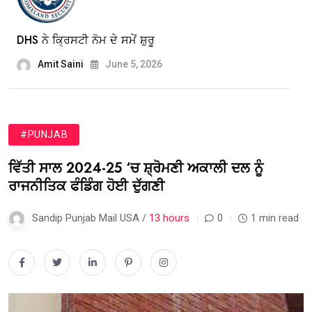
DHS ਨੇ ਕ੍ਰਿਸਟੀ ਨੋਮ ਦੇ ਸਮੇਂ ਸ਼ੁਰੂ
Amit Saini
June 5, 2026
#PUNJAB
ਵਿੱਤੀ ਸਾਲ 2024-25 ‘ਚ ਸ਼੍ਰੋਮਣੀ ਅਕਾਲੀ ਦਲ ਨੂੰ
ਰਾਜਨੀਤਿਕ ਫੰਡਿੰਗ ਹੋਈ ਦੁੱਗਣੀ
Sandip Punjab Mail USA /
13 hours
0
1 min read