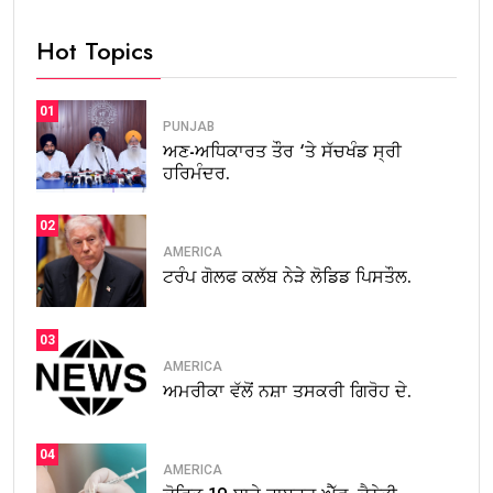
Hot Topics
01
PUNJAB
ਅਣ-ਅਧਿਕਾਰਤ ਤੌਰ ‘ਤੇ ਸੱਚਖੰਡ ਸ੍ਰੀ
ਹਰਿਮੰਦਰ.
02
AMERICA
ਟਰੰਪ ਗੋਲਫ ਕਲੱਬ ਨੇੜੇ ਲੋਡਿਡ ਪਿਸਤੌਲ.
03
AMERICA
ਅਮਰੀਕਾ ਵੱਲੋਂ ਨਸ਼ਾ ਤਸਕਰੀ ਗਿਰੋਹ ਦੇ.
04
AMERICA