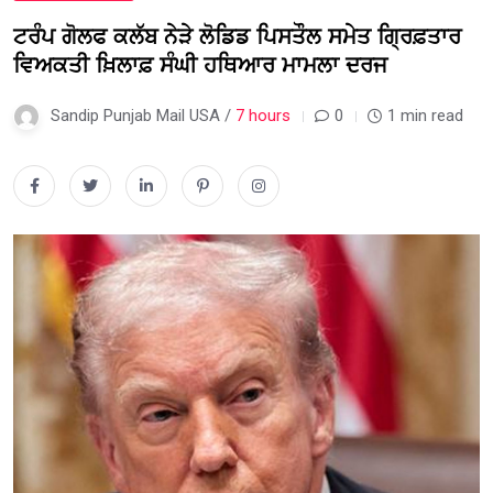
ਟਰੰਪ ਗੋਲਫ ਕਲੱਬ ਨੇੜੇ ਲੋਡਿਡ ਪਿਸਤੌਲ ਸਮੇਤ ਗ੍ਰਿਫ਼ਤਾਰ
ਵਿਅਕਤੀ ਖ਼ਿਲਾਫ਼ ਸੰਘੀ ਹਥਿਆਰ ਮਾਮਲਾ ਦਰਜ
Sandip Punjab Mail USA /
7 hours
0
1 min read