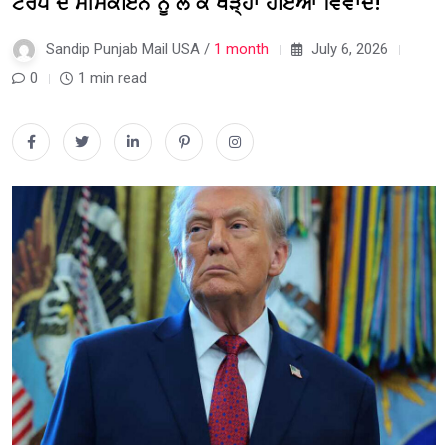
ਟਰੰਪ ਦੇ ਮੀਮਕੋਇਨ ਨੂੰ ਲੈ ਕੇ ਖੜ੍ਹਾ ਹੋਇਆ ਵਿਵਾਦ!
Sandip Punjab Mail USA /
1 month
July 6, 2026
0
1 min read