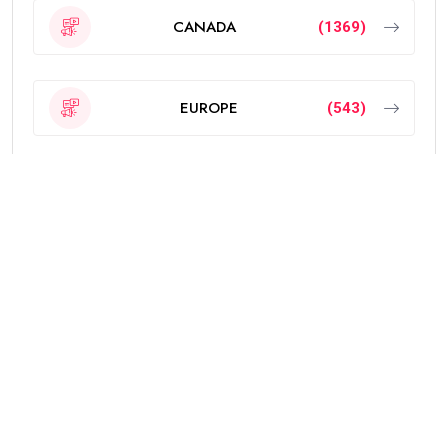
CANADA
(1369)
EUROPE
(543)
Featured
(189)
INDIA
(2295)
NEW ZEALAND
(18)
OTHERS
(785)