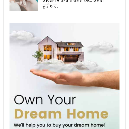
ਕੋਵਿਡ-19 ਬਾਰੇ ਰਾਬਰਟ ਐੱਫ. ਕੈਨੇਡੀ
ਜੂਨੀਅਰ.