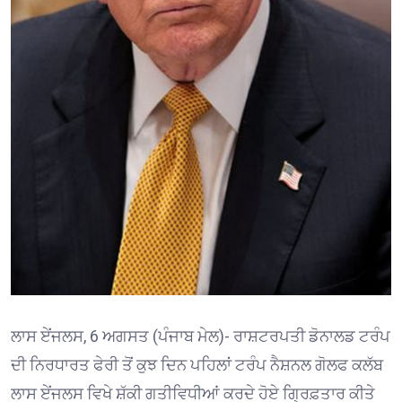
ਲਾਸ ਏਂਜਲਸ, 6 ਅਗਸਤ (ਪੰਜਾਬ ਮੇਲ)- ਰਾਸ਼ਟਰਪਤੀ ਡੋਨਾਲਡ ਟਰੰਪ
ਦੀ ਨਿਰਧਾਰਤ ਫੇਰੀ ਤੋਂ ਕੁਝ ਦਿਨ ਪਹਿਲਾਂ ਟਰੰਪ ਨੈਸ਼ਨਲ ਗੋਲਫ ਕਲੱਬ
ਲਾਸ ਏਂਜਲਸ ਵਿਖੇ ਸ਼ੱਕੀ ਗਤੀਵਿਧੀਆਂ ਕਰਦੇ ਹੋਏ ਗ੍ਰਿਫ਼ਤਾਰ ਕੀਤੇ