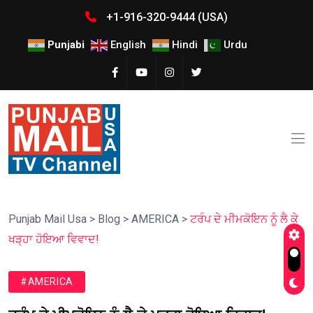
+1-916-320-9444 (USA)
Punjabi
English
Hindi
Urdu
Punjab Mail Usa
>
Blog
>
AMERICA
>
ਟਰੰਪ ਦੇ ਮੀਮਕੋਇਨ ਨੂੰ ਲੈ ਕੇ
ਖੜ੍ਹਾ ਹੋਇਆ ਵਿਵਾਦ!
#AMERICA