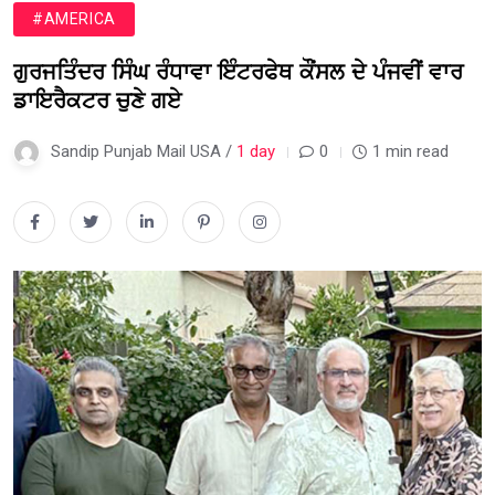
#AMERICA
ਗੁਰਜਤਿੰਦਰ ਸਿੰਘ ਰੰਧਾਵਾ ਇੰਟਰਫੇਥ ਕੌਂਸਲ ਦੇ ਪੰਜਵੀਂ ਵਾਰ
ਡਾਇਰੈਕਟਰ ਚੁਣੇ ਗਏ
Sandip Punjab Mail USA /
1 day
0
1 min read