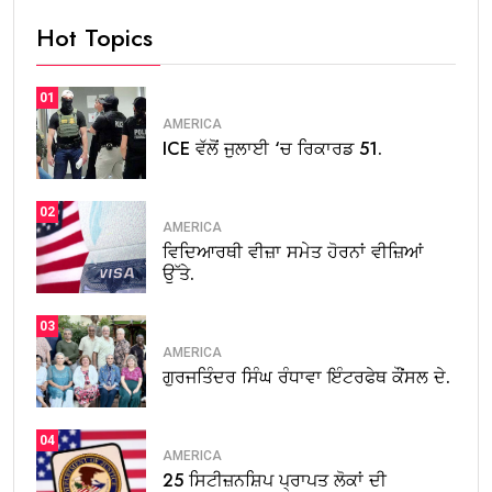
Hot Topics
01
AMERICA
ICE ਵੱਲੋਂ ਜੁਲਾਈ ‘ਚ ਰਿਕਾਰਡ 51.
02
AMERICA
ਵਿਦਿਆਰਥੀ ਵੀਜ਼ਾ ਸਮੇਤ ਹੋਰਨਾਂ ਵੀਜ਼ਿਆਂ
ਉੱਤੇ.
03
AMERICA
ਗੁਰਜਤਿੰਦਰ ਸਿੰਘ ਰੰਧਾਵਾ ਇੰਟਰਫੇਥ ਕੌਂਸਲ ਦੇ.
04
AMERICA
25 ਸਿਟੀਜ਼ਨਸ਼ਿਪ ਪ੍ਰਾਪਤ ਲੋਕਾਂ ਦੀ