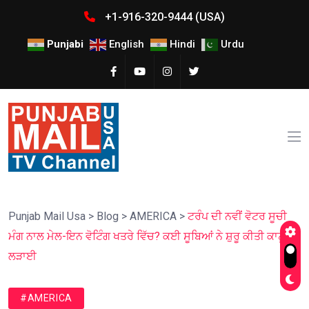
+1-916-320-9444 (USA)
Punjabi
English
Hindi
Urdu
Punjab Mail Usa
>
Blog
>
AMERICA
>
ਟਰੰਪ ਦੀ ਨਵੀਂ ਵੋਟਰ ਸੂਚੀ
ਮੰਗ ਨਾਲ ਮੇਲ-ਇਨ ਵੋਟਿੰਗ ਖਤਰੇ ਵਿੱਚ? ਕਈ ਸੂਬਿਆਂ ਨੇ ਸ਼ੁਰੂ ਕੀਤੀ ਕਾਨੂੰਨੀ
ਲੜਾਈ
#AMERICA