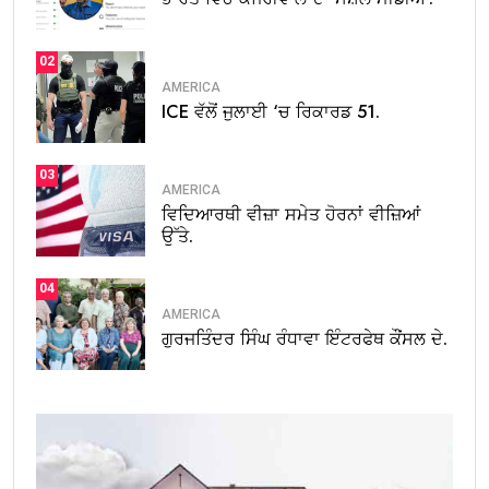
02
AMERICA
ICE ਵੱਲੋਂ ਜੁਲਾਈ ‘ਚ ਰਿਕਾਰਡ 51.
03
AMERICA
ਵਿਦਿਆਰਥੀ ਵੀਜ਼ਾ ਸਮੇਤ ਹੋਰਨਾਂ ਵੀਜ਼ਿਆਂ
ਉੱਤੇ.
04
AMERICA
ਗੁਰਜਤਿੰਦਰ ਸਿੰਘ ਰੰਧਾਵਾ ਇੰਟਰਫੇਥ ਕੌਂਸਲ ਦੇ.