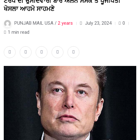
ਟਰੰਪ ਦੀ ਉਮੀਦਵਾਰੀ ਬਾਰੇ ਐਲਨ ਮਸਕ ਤੇ ਪੂੰਜੀਪਤੀ
ਖੋਸਲਾ ਆਹਮੋ ਸਾਹਮਣੇ
PUNJAB MAIL USA /
2 years
July 23, 2024
0
1 min read