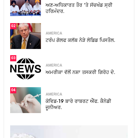
ਅਣ-ਅਧਿਕਾਰਤ ਤੌਰ ‘ਤੇ ਸੱਚਖੰਡ ਸ੍ਰੀ
ਹਰਿਮੰਦਰ.
02
AMERICA
ਟਰੰਪ ਗੋਲਫ ਕਲੱਬ ਨੇੜੇ ਲੋਡਿਡ ਪਿਸਤੌਲ.
03
AMERICA
ਅਮਰੀਕਾ ਵੱਲੋਂ ਨਸ਼ਾ ਤਸਕਰੀ ਗਿਰੋਹ ਦੇ.
04
AMERICA
ਕੋਵਿਡ-19 ਬਾਰੇ ਰਾਬਰਟ ਐੱਫ. ਕੈਨੇਡੀ
ਜੂਨੀਅਰ.