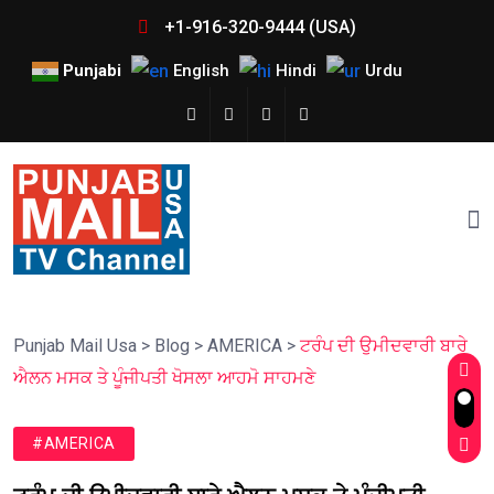
+1-916-320-9444 (USA)
Punjabi
English
Hindi
Urdu
Punjab Mail Usa
>
Blog
>
AMERICA
>
ਟਰੰਪ ਦੀ ਉਮੀਦਵਾਰੀ ਬਾਰੇ
ਐਲਨ ਮਸਕ ਤੇ ਪੂੰਜੀਪਤੀ ਖੋਸਲਾ ਆਹਮੋ ਸਾਹਮਣੇ
#AMERICA