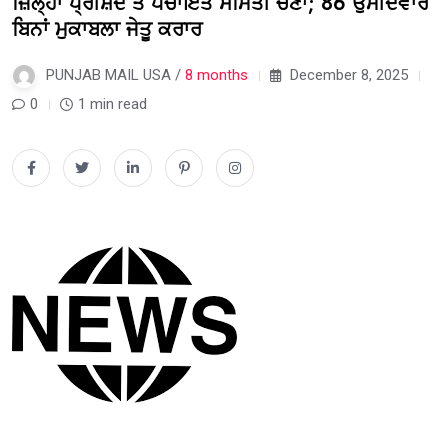
ਜ਼ਿਲ੍ਹਾ ਪ੍ਰੀਸ਼ਦ ਤੇ ਪੰਚਾਇਤ ਸਮਿਤੀ ਚੋਣਾਂ; 86 ਉਮੀਦਵਾਰ
ਬਿਨਾਂ ਮੁਕਾਬਲਾ ਜੇਤੂ ਕਰਾਰ
PUNJAB MAIL USA /
8 months
December 8, 2025
0
1 min read