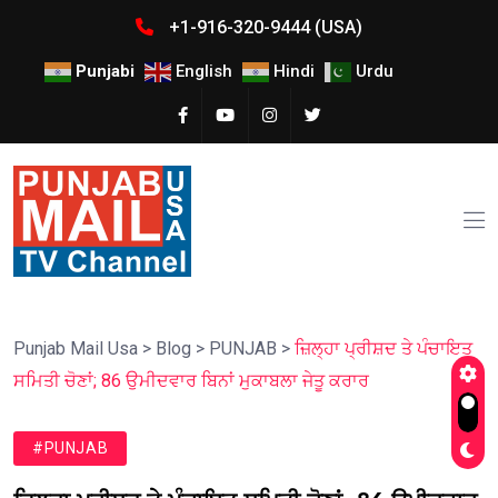
+1-916-320-9444 (USA)
Punjabi
English
Hindi
Urdu
Punjab Mail Usa
>
Blog
>
PUNJAB
>
ਜ਼ਿਲ੍ਹਾ ਪ੍ਰੀਸ਼ਦ ਤੇ ਪੰਚਾਇਤ
ਸਮਿਤੀ ਚੋਣਾਂ; 86 ਉਮੀਦਵਾਰ ਬਿਨਾਂ ਮੁਕਾਬਲਾ ਜੇਤੂ ਕਰਾਰ
#PUNJAB