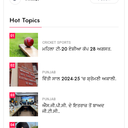
Hot Topics
01
CRICKET
SPORTS
ਮਹਿਲਾ ਟੀ-20 ਏਸ਼ੀਆ ਕੱਪ 28 ਅਗਸਤ.
02
PUNJAB
ਵਿੱਤੀ ਸਾਲ 2024-25 ‘ਚ ਸ਼੍ਰੋਮਣੀ ਅਕਾਲੀ.
03
PUNJAB
ਐੱਸ.ਜੀ.ਪੀ.ਸੀ. ਦੇ ਇਤਰਾਜ਼ ਤੋਂ ਬਾਅਦ
ਜੀ.ਟੀ.ਸੀ..
04