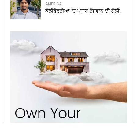
AMERICA
ਕੈਲੀਫੋਰਨੀਆ ‘ਚ ਪੰਜਾਬ ਨੌਜਵਾਨ ਦੀ ਗੋਲੀ.