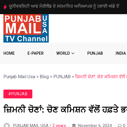
ਅਮਰੀਕੀ ਫੌਜੀਆਂ ਦੇ 50 ਤੋਂ ਵੱਧ ਮਾਪੇ ਅਤੇ ਜੀਵਨਸਾਥੀ ਇਮੀਗ੍ਰੇਸ਼ਨ
HOME
E-PAPER
WORLD
PUNJAB
INDIA
Punjab Mail Usa
>
Blog
>
PUNJAB
>
ਜ਼ਿਮਨੀ ਚੋਣਾਂ: ਚੋਣ ਕਮਿਸ਼ਨ ਵੱਲੋ
#PUNJAB
ਜ਼ਿਮਨੀ ਚੋਣਾਂ: ਚੋਣ ਕਮਿਸ਼ਨ ਵੱਲੋਂ ਹਫ਼ਤੇ 
PUNJAB MAIL USA /
2 years
November 6, 2024
0