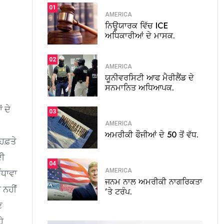
01
AMERICA
ਨਿਊਯਾਰਕ ਵਿੱਚ ICE
ਅਧਿਕਾਰੀਆਂ ਦੇ ਮਾਸਕ.
02
AMERICA
ਯੂਨੀਵਰਸਿਟੀ ਆਫ ਮੈਰੀਲੈਂਡ ਦੇ
ਸਨਮਾਨਿਤ ਅਧਿਆਪਕ.
 ਦੇ
03
AMERICA
ਅਮਰੀਕੀ ਫੌਜੀਆਂ ਦੇ 50 ਤੋਂ ਵੱਧ.
 ਹਫ਼ਤੇ
ਦੀ
04
AMERICA
ੰਧਾਵਾ
ਜਨਮ ਨਾਲ ਅਮਰੀਕੀ ਨਾਗਰਿਕਤਾ
 ਨਹੀਂ
’ਤੇ ਟਰੰਪ.
ਣ
ੇ