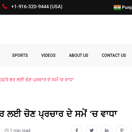
+1-916-320-9444 (USA)
ਜਨਮ ਨਾਲ ਅਮਰੀਕੀ ਨਾਗਰਿਕਤਾ ’ਤੇ 
Punj
Spelling
Firing
Ohio
Parade
Party
Police
prize
Student
SPORTS
VIDEOS
ABOUT US
CONTACT US
Bee
ਂ ਹਫ਼ਤੇ ਭਰ ਲਈ ਚੋਣ ਪ੍ਰਚਾਰ ਦੇ ਸਮੇਂ ‘ਚ ਵਾਧਾ
ਭਰ ਲਈ ਚੋਣ ਪ੍ਰਚਾਰ ਦੇ ਸਮੇਂ ‘ਚ ਵਾਧਾ
1 min read