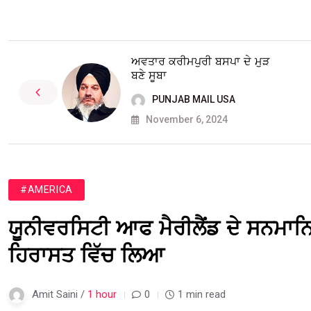
ਅਵਤਾਰ ਕਰੀਮਪੁਰੀ ਬਸਪਾ ਦੇ ਮੁੜ
ਬਣੇ ਸੂਬਾ
PUNJAB MAIL USA
November 6, 2024
#AMERICA
ਯੂਨੀਵਰਸਿਟੀ ਆਫ ਮੈਰੀਲੈਂਡ ਦੇ ਸਨਮਾਨਿ
ਹਿਰਾਸਤ ਵਿੱਚ ਲਿਆ
Amit Saini /
1 hour
0
1 min read