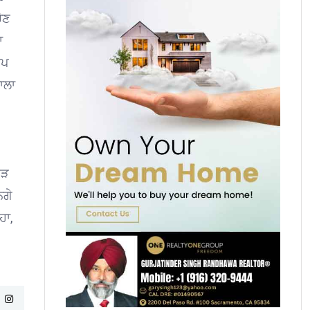
ਚੋਣ
ਾ
ਸਪ
ਾਲਾ
ਿੜ
ਨਗੇ
ਹਾ,