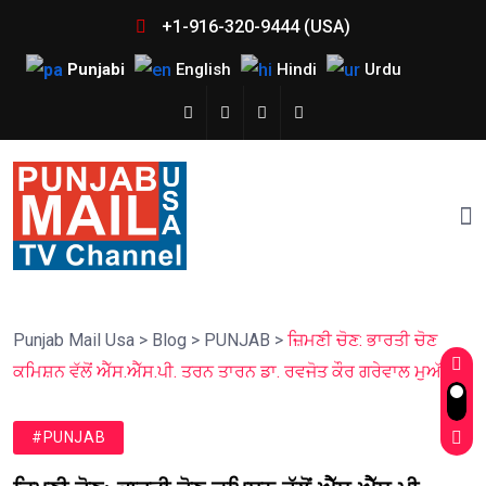
+1-916-320-9444 (USA)
Punjabi
English
Hindi
Urdu
Punjab Mail Usa
>
Blog
>
PUNJAB
>
ਜ਼ਿਮਣੀ ਚੋਣ: ਭਾਰਤੀ ਚੋਣ
ਕਮਿਸ਼ਨ ਵੱਲੋਂ ਐੱਸ.ਐੱਸ.ਪੀ. ਤਰਨ ਤਾਰਨ ਡਾ. ਰਵਜੋਤ ਕੌਰ ਗਰੇਵਾਲ ਮੁਅੱਤਲ
#PUNJAB