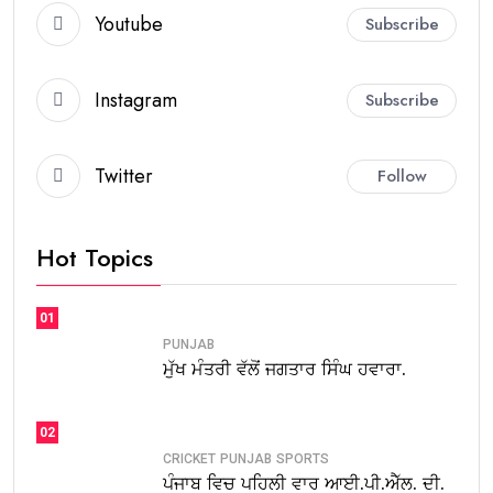
Youtube
Subscribe
Instagram
Subscribe
Twitter
Follow
Hot Topics
01
PUNJAB
ਮੁੱਖ ਮੰਤਰੀ ਵੱਲੋਂ ਜਗਤਾਰ ਸਿੰਘ ਹਵਾਰਾ.
02
CRICKET
PUNJAB
SPORTS
ਪੰਜਾਬ ਵਿਚ ਪਹਿਲੀ ਵਾਰ ਆਈ.ਪੀ.ਐੱਲ. ਦੀ.