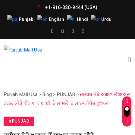
+1-916-320-9444 (USA)
Punjabi
English
Hindi
Urdu
Punjab Mail Usa
>
Blog
>
PUNJAB
>
ਜਲੰਧਰ ਨੇੜੇ ਅਗਵਾ ਤੋਂ ਬਾਅਦ
ਕਤਲ ਕੀਤੇ ਐੱਨ.ਆਰ.ਆਈ. ਦੇ ਮਾਮਲੇ ‘ਚ ਸਨਸਨੀਖੇਜ਼ ਖ਼ੁਲਾਸਾ
#PUNJAB